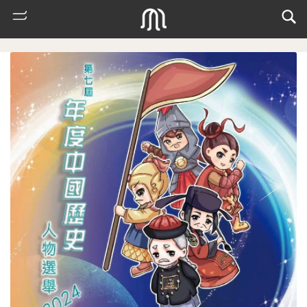
互動專區
歷史人物選舉
熱
門
搜
索
古