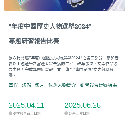
地
圖
媽
“年度中國歷史人物選舉2024”
閣
專題研習報告比賽
寺
廟
是次比賽屬“年度中國歷史人物選舉2024”之第二部分，參加者
巴
需以上述選舉之當選者霍去病的生平、改革事跡、文學作品等
士
為主題，完成專題研習報告並上傳至“澳門記憶”文史網以參
賽。
教
章程
海報
影片
候選人物簡介
研習報告比賽結果
堂
街
2025.04.11
2025.06.28
市
提交報告截止日期
結果公佈日期