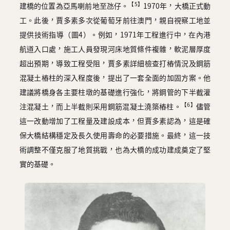
【5】
建橋的位置為亞馬喇前地至氹仔。
1970年，大橋正式動
工。此後，賈多素多次從葡萄牙前往澳門，親自視察工地並
提供技術指導（圖4）。例如，1971年工程進行中，在內港
航道入口處，施工人員發現河床地質條件複雜，軟泥層厚度
超出預期，導致工程受阻，賈多素詳細檢查打樁情況及鋼筋
混凝土樁柱的深入程度後，提出了一套全面的加固方案。他
建議將橋身各主要柱墩的基礎進行強化，將鋼管的下半截灌
【6】
注混凝土，而上半截則采用鋼筋混凝土澆築樁柱。
儘管
這一改動增加了工程量及建設成本，但賈多素認為，這是確
保大橋結構穩定及長久使用壽命的必要措施。最終，這一技
術調整不僅克服了地質挑戰，也為大橋的成功建成奠定了堅
實的基礎。