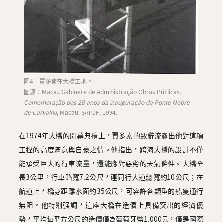
圖4 賈多素在大橋工地。
圖源：Macau Gabinete de Administração Obras Públicas,
Comemoração dos 20 anos da inauguração da Ponte Nobre
de Carvalho
, Macau: SATOP, 1994.
在1974年大橋的開幕典禮上，賈多素的致辭流露出他對這項
工程的高度滿意與自豪之情。他指出，跨海大橋的設計不僅
能承受巨大的行車流量，還能應對惡劣的天氣條件。大橋全
長3公里，行車路寬7.2公尺，連同行人道總寬約10公尺；在
航道上，橋身距離水面約35公尺，可容許各類型的船隻通行
無阻。他特别强調，這座大橋在造價上具備突出的經濟優
勢，平均每平方公尺的造價僅為葡萄牙幣1,000元，僅是國際