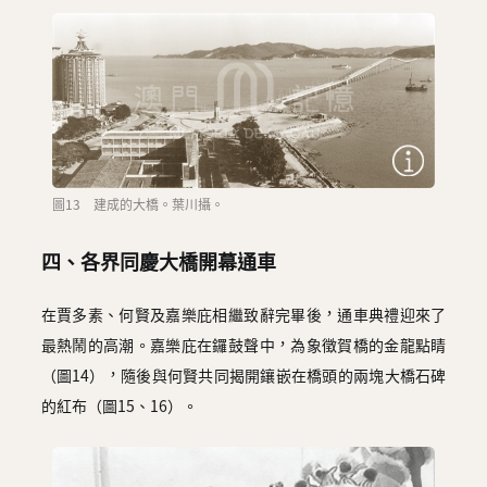
圖13 建成的大橋。葉川攝。
四、各界同慶大橋開幕通車
在賈多素、何賢及嘉樂庇相繼致辭完畢後，通車典禮迎來了
最熱鬧的高潮。嘉樂庇在鑼鼓聲中，為象徵賀橋的金龍點睛
（圖14），隨後與何賢共同揭開鑲嵌在橋頭的兩塊大橋石碑
的紅布（圖15、16）。