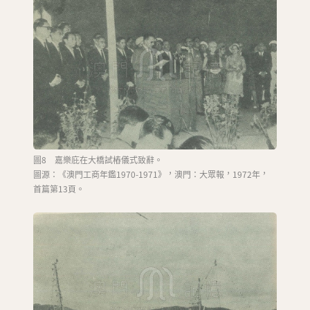
圖8 嘉樂庇在大橋試樁儀式致辭。
圖源：《澳門工商年鑑1970-1971》，澳門：大眾報，1972年，
首篇第13頁。