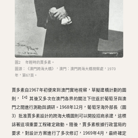
圖2 年輕時的賈多素。
圖源：《澳門跨海大橋》，澳門：澳門跨海大橋視察處，1970
年，第67頁。
賈多素自1967年初便來到澳門實地視察，草擬建橋計劃的圖
【4】
則，
其後又多次在澳門各界的關注下往返於葡萄牙與澳
門之間進行測勘與調研。1968年12月，葡萄牙海外部長（圖
3）批准賈多素設計的跨海大橋圖則可以開投招商承建，這標
誌著這項重要工程確定啟動。隨後，賈多素根據行政當局的
要求，對設計方案進行了多次修訂，1969年4月，最終確定