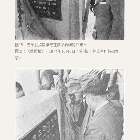
圖15 嘉樂庇揭開鑲嵌在橋頭石碑的紅布。
圖源：《華僑報》，1974年10月6日，第4版。經筆者作數碼修
復。