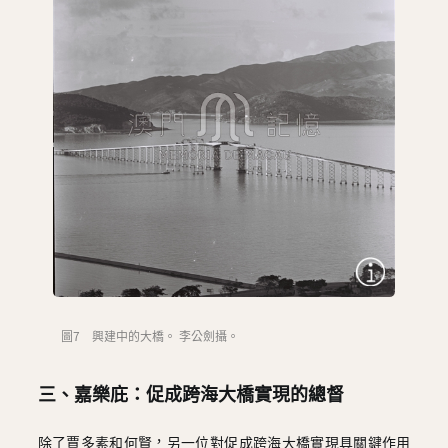
圖7 興建中的大橋。 李公劍攝。
三、嘉樂庇：促成跨海大橋實現的總督
除了賈多素和何賢，另一位對促成跨海大橋實現具關鍵作用