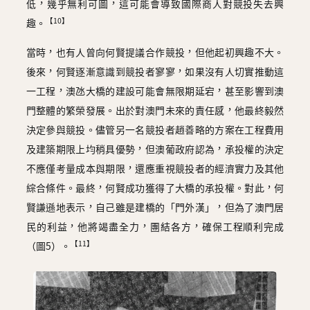
低，幾乎無利可圖，這可能會導致國際商人對競投失去興
【10】
趣。
當時，也有人曾向何賢提議合作競投，但他起初興趣不大。
後來，何賢逐漸意識到競投者寥寥，如果沒有人切實推動這
一工程，澳氹大橋的建設可能會無限期延宕，甚至影響到澳
門整體的繁榮發展。出於對澳門未來的責任感，他最終毅然
決定參與競投。儘管另一名競投者趙善略的方案在工程費用
及建築期限上均稍具優勢，但澳葡政府認為，承投權的決定
不應僅考量成本與期限，還應重視競投者的經濟實力及其他
綜合條件。最終，何賢成功獲得了大橋的承投權。對此，何
賢謙遜地表示，自己雖是建橋的「門外漢」，但為了澳門居
民的利益，他將竭盡全力，團結各方，確保工程順利完成
【11】
（圖5）。