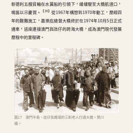
新德利五艘貨輪在水翼船的引領下，緩緩駛至大橋航道口，
【30】
鳴笛以示慶賀。
從1967年構想到1970年動工，歷經四
年的艱難施工，嘉樂庇總督大橋終於在1974年10月5日正式
通車，這座連接澳門與氹仔的跨海大橋，成為澳門現代發展
歷程中的里程碑。
圖17 澳門半島、氹仔及路環的三對老人行過大橋。葉川
攝。