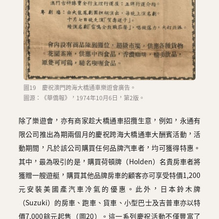
圖19 慶祝澳門跨海大橋通車樂遊會廣告。
圖源：《華僑報》，1974年10月6日，第2版。
除了樂遊會，亦有商家趁大橋通車招攬生意，例如，永通有
限公司推出為期兩個月的慶祝跨海大橋通車大酬賓活動，活
動期間，凡於該公司購買任何品牌汽車者，均可獲得特惠。
其中，最為吸引的是，購買荷頓牌（Holden）名貴房車者將
獲贈一艘遊艇，購買其他品牌房車的顧客亦可享受特價1,200
元安裝美國產汽車冷氣的優惠。此外，日本鈴木牌
（Suzuki）的房車、跑車、貨車、小型巴士及吉普車亦以特
價7,000餘元起售（圖20）。這一系列慶祝活動不僅豐富了