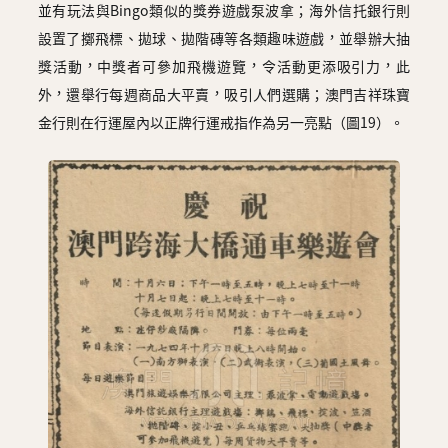
並有玩法與Bingo類似的獎券遊戲泵波拿；海外信托銀行則
設置了擲飛標、拋球、拋階磚等各類趣味遊戲，並舉辦大抽
獎活動，中獎者可參加飛機遊覽，令活動更添吸引力，此
外，還舉行每週商品大平賣，吸引人們選購；澳門吉祥珠寶
金行則在行運屋內以正牌行運戒指作為另一亮點（圖19）。