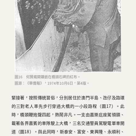
圖16 何賢揭開鑲嵌在橋頭石碑的紅布。
圖源：《華僑報》，1974年10月6日，第4版。
緊接著，按照傳統習俗，分別居住於澳門半島、氹仔及路環
的三對老人率先步行穿過大橋的一小段路程（圖17）。此
時，橋頭鞭炮聲四起，熱鬧非凡。一支由嘉樂庇座駕領頭、
載著各界嘉賓的車隊駛上大橋，三名交通警員駕駛電單車開
道（圖18）。與此同時，新泰安、富安、東興隆、永順利、