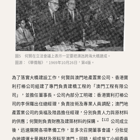
圖5 何賢在立法會議上表示一定要把澳氹跨海大橋建成。
圖源：《華僑報》，1969年10月26日，第4版。
為了落實大橋建設工作，何賢與澳門地產置業公司、香港寶
利打樁公司組建了專門負責建橋工程的「澳門工程有限公
司」，並擔任董事長。公司內部分工明確：香港寶利打樁公
司的李保羅出任總經理，負責技術及專業人員調配；澳門地
產置業公司的吳福及陸昌擔任經理，分別負責人力與原材料
【12】
的供應；何賢則負責財務及建築材料的採購。
公司成立
後，迅速展開各項準備工作，並多次召開董事會議，分批從
內地調運大量器材及原料至澳門。同時，組成施工小組委員