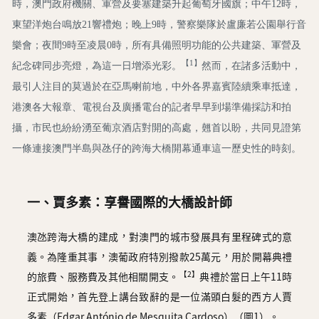
時，澳門政府機關、軍營及要塞建築升起葡萄牙國旗；中午12時，
圖
東望洋炮台鳴放21響禮炮；晚上9時，警察樂隊於盧廉若公園舉行音
媽
樂會；夜間9時至凌晨0時，所有具備照明功能的公共建築、軍營及
閣
【1】
紀念碑同步亮燈，為這一日增添光彩。
然而，在諸多活動中，
最引人注目的莫過於在亞馬喇前地，中外各界嘉賓陸續乘車抵達，
寺
港澳各大報章、電視台及廣播電台的記者早早到場準備採訪和拍
廟
攝，市民也紛紛湧至葡京酒店對開的高處，翹首以盼，共同見證第
巴
一條連接澳門半島與氹仔的跨海大橋開幕通車這一歷史性的時刻。
士
教
一、賈多素：享譽國際的大橋設計師
堂
澳氹跨海大橋的建成，對澳門的城市發展具有里程碑式的意
街
義。為隆重其事，澳葡政府特別撥款25萬元，用於開幕典禮
市
【2】
的旅費、服務費及其他相關開支。
典禮於當日上午11時
正式開始，首先登上講台致辭的是一位滿頭白髮的西方人賈
多素（Edgar António de Mesquita Cardoso）（圖1）。