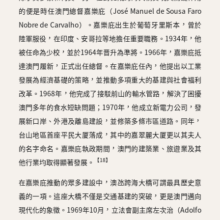
的便是時任澳門總督嘉樂庇（José Manuel de Sousa Faro
Nobre de Carvalho）。嘉樂庇出生於葡萄牙里斯本，曾於
陸軍服役，在印度、安哥拉等地擔任重要職務。1934年，他
被任命為少校，並於1964年晋升為準將。1966年，嘉樂庇抵
達澳門履新，正式出任總督。在嘉樂庇任內，他提出以工業
發展為經濟基礎的策略，並推動多項重大的基建與社會福利
改革。1968年，他完成了接駁前山的輸水管路，解決了困擾
澳門多年的食水短缺問題；1970年，他成立新電力公司，發
展新口岸、外港及離島建設，並修築多條市區道路。同年，
台山地區首座平民大厦落成，其中的嘉翠麗大厦更以其夫人
的名字命名。嘉樂庇執政期間，澳門的建築業、旅遊業及其
【18】
他行業均取得顯著發展。
在嘉樂庇推動的眾多建設中，澳氹跨海大橋可謂最具歷史意
義的一項。這座大橋不僅是交通基建的突破，更是澳門邁向
現代化的象徵。1969年10月，立法會副主席左次治（Adolfo