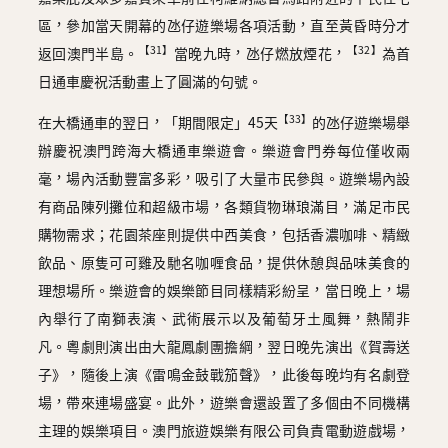
區，參加當天開幕的氹仔遊樂場各項活動，直至黃昏時分才
【31】
【32】
返回澳門半島。
當晚九時，氹仔燃放煙花，
為首
日通車慶祝活動畫上了圓滿的句號。
【33】
在大橋通車的翌日，「期間限定」45天
的氹仔遊樂場舉
辦慶祝澳門跨海大橋通車樂遊會。樂遊會門券每位僅收兩
毫，場內活動豐富多彩，吸引了大量市民參與。遊樂場內設
有商品陳列攤位和超級市場，各類貨物琳琅滿目，滿足市民
購物需求；花園茶座則提供中西美食，包括香濃咖啡、精緻
飲品、原隻可可雞及馳名咖喱食品，提供休憩與品味美食的
理想場所。樂遊會的娛樂節目同樣精彩紛呈，當日晚上，場
內舉行了南獅表演、武術展示以及葡萄牙土風舞，熱鬧非
凡。粵劇則演出由大龍鳳劇團擔綱，翌日晚先演出《賀壽送
子》，隨後上演《雷鳴金鼓戰笳聲》，此後每晚均有名劇登
場，帶來連場盛宴。此外，遊樂會還設置了多個由不同機構
主理的娛樂項目。澳門旅遊娛樂有限公司負責電動遊戲場，