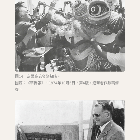
圖14 嘉樂庇為金龍點睛。
圖源：《華僑報》，1974年10月6日，第4版。經筆者作數碼修
復。