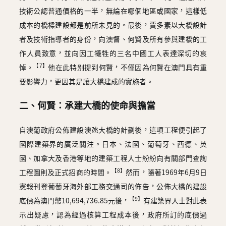
技術公認普通價格的一半，無論在哪個地區或國家，這樣低
成本的橋樑建設都是前所未見的。最後，賈多素以大橋設計
者及技術指導者的身份，向澳督、何賢及所有參與建橋的工
作人員致意，並向因工犧牲的三名中國工人表達深切的哀
【7】
悼。
他在此特别提到何賢，不僅因為何賢在澳門具有重
要影響力，更因其是讓大橋建成的實施者。
二、何賢：承建大橋的使命與擔當
自澳葡政府公佈建設澳氹大橋的計劃後，這項工程便引起了
國際建築界的廣泛關注。日本、法國、葡萄牙、西德、英
國、加拿大及香港等地的建築工程人士紛紛向有關部門查詢
【8】
工程圖則及正式招商的時間。
然而，隨著1969年6月9日
憲報刊登葡萄牙海外部工務交通司的佈告，公佈大橋的建設
【9】
底價為澳門幣10,694,736.85元後，
有建築界人士對此表
示出疑慮，認為經過核算工程成本後，政府所訂的底價過