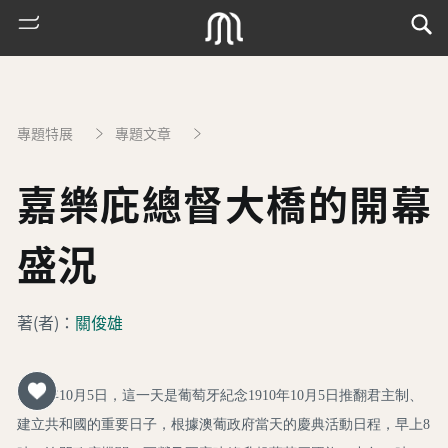
專題特展
專題文章
嘉樂庇總督大橋的開幕
盛況
熱
著(者)：
關俊雄
門
搜
索
1974年10月5日，這一天是葡萄牙紀念1910年10月5日推翻君主制、
古
建立共和國的重要日子，根據澳葡政府當天的慶典活動日程，早上8
地