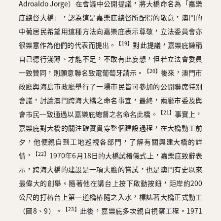
Adroaldo Jorge）在會議中公開提議，將大橋命名為「嘉樂
庇總督大橋」，認為這是嘉樂庇總督所配得的敬意，澳門的
中葡居民希望用這種方法向嘉樂庇表示尊敬，立法委員會亦
【19】
很樂意作為他們的代表而提出。
對此提議，嘉樂庇謙稱
自己德行淺薄、才能不足，不敢有此妄想，但若立法會委員
【20】
一致贊同，則願意聯名致電葡萄牙請示。
後來，澳門巿
政廳與海島巿政廳舉行了一場巿民皆可參加的公開聯席特别
會議，討論澳門跨海大橋之命名事宜，最終，兩廳市委及與
【21】
會市民一致通過以嘉樂庇總督之名命名此橋。
事實上，
嘉樂庇對大橋的關注確實貫穿整個建設過程，在大橋動工前
夕，他便親自到工地巡視各部門，了解有關興建大橋的詳
【22】
情，
1970年6月18日的大橋試樁儀式上，嘉樂庇致辭表
示，跨海大橋的建設是一項大膽的嘗試，也是澳門有史以來
最偉大的創舉。隨著他在講台上按下啟動按鈕，距岸約200
公尺的打樁台上第一道橋樁隨之入水，標誌著大橋正式動工
【23】
（圖8、9）。
此後，嘉樂庇多次親自視察工程。1971