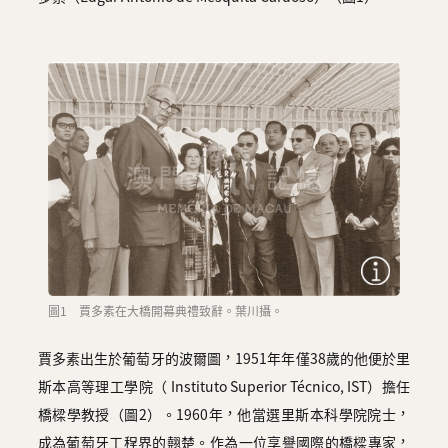
圖1 賈多素在大橋開幕典禮致辭。葉川攝。
賈多素出生於葡萄牙的波爾圖，1951年年僅38歲的他便於里
斯本高等理工學院（ Instituto Superior Técnico, IST）擔任
橋樑學教授（圖2）。1960年，他當選里斯本科學院院士，
成為葡萄牙工程界的翹楚。作為一位享譽國際的橋樑專家，