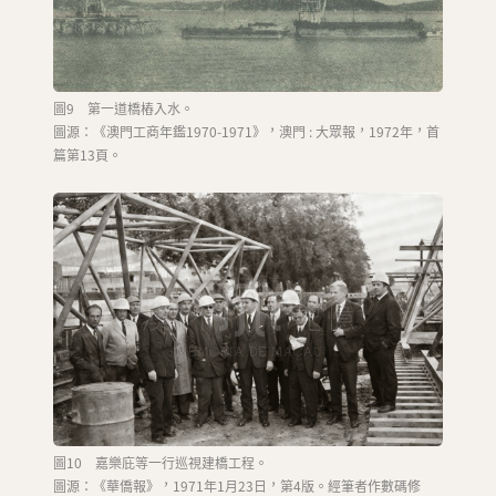
圖9 第一道橋樁入水。
圖源：《澳門工商年鑑1970-1971》，澳門 : 大眾報，1972年，首
篇第13頁。
圖10 嘉樂庇等一行巡視建橋工程。
圖源：《華僑報》，1971年1月23日，第4版。經筆者作數碼修