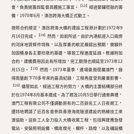
【13】
會，負責統籌與監督具體施工事宜。
經過緊鑼密鼓的籌
備，1970年6月，澳氹跨海大橋正式動工。
按照合約規定，澳氹跨海大橋的建設工程原計劃於1972年9
【14】
月16日完成。
然而，如前所述，由於內港航道入口兩旁
的河床地質條件特殊，以及厚重的軟泥層超出預期，需額外
加固橋身各主要柱墩的基礎，導致工程進度延誤。根據附加
合約，建橋費用因此有所增加，完工期限也順延至1973年12
【15】
月15日。
然而，1973年夏季，連場豪雨侵襲澳門，錄
得雨量創下70多年來的最高紀錄，工程再度受到嚴重影響。
【16】
儘管如此，經過工程方的努力，大橋的主要結構部分終
於在1974年8月基本建成。為了趕及10月5日舉行通車典禮，
澳門工程有限公司不僅調動原有的二百餘名工人日夜趕工，
還特地聘請了近百名曾參與香港海底隧道建設的熟練技工來
澳協助。這些工人全力投入大橋收尾工程，包括興建應急發
電站、安裝照明設備、橋底燈光、欄杆、路燈，以及鋪設橋