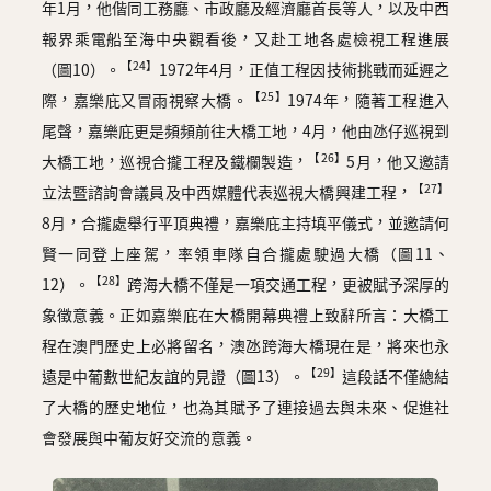
年1月，他偕同工務廳、市政廳及經濟廳首長等人，以及中西
報界乘電船至海中央觀看後，又赴工地各處檢視工程進展
【24】
（圖10）。
1972年4月，正值工程因技術挑戰而延遲之
【25】
際，嘉樂庇又冒雨視察大橋。
1974年，隨著工程進入
尾聲，嘉樂庇更是頻頻前往大橋工地，4月，他由氹仔巡視到
【26】
大橋工地，巡視合攏工程及鐵欄製造，
5月，他又邀請
【27】
立法暨諮詢會議員及中西媒體代表巡視大橋興建工程，
8月，合攏處舉行平頂典禮，嘉樂庇主持填平儀式，並邀請何
賢一同登上座駕，率領車隊自合攏處駛過大橋（圖11、
【28】
12）。
跨海大橋不僅是一項交通工程，更被賦予深厚的
象徵意義。正如嘉樂庇在大橋開幕典禮上致辭所言：大橋工
程在澳門歷史上必將留名，澳氹跨海大橋現在是，將來也永
【29】
遠是中葡數世紀友誼的見證（圖13）。
這段話不僅總結
了大橋的歷史地位，也為其賦予了連接過去與未來、促進社
會發展與中葡友好交流的意義。