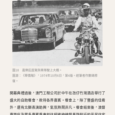
圖18 嘉樂庇座駕與車隊駛上大橋。
圖源：《華僑報》，1974年10月6日，第4版。經筆者作數碼修
復。
開幕典禮過後，澳門工程公司於中午在氹仔竹灣酒店舉行了
盛大的自助餐會，款待各界嘉賓。餐會上，除了豐盛的佳肴
外，還有北獅表演助興，氣氛熱鬧非凡。餐會結束後，澳督
嘉樂庇及眾多嘉賓乘車前往柯維納總督馬路附近的平民住宅