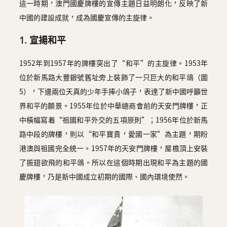
這一時期，澳門國慶牌樓的宣傳主題日益明朗化，反映了新
中國的建設成就，成為國慶宣傳的主旋律。
1. 宣揚和平
1952年到1957年的牌樓突出了“和平”的主旋律。1953年
位於新馬路大豐銀號舊址旁上裝飾了一只巨大的和平鴿（圖
5），下邊兩位天真的少年手捧小鴿子，表達了新中國呼籲世
界和平的願景。1955年位於中華總商會前的天安門牌樓，正
中橫幅寫着“祖國和平外交的五項原則”；1956年位於新馬
路中段的牌樓，則以“和平寶貴，愛國一家”為主題，期盼
港澳與祖國完全統一。1957年的天安門牌樓，屋檐頂上安裝
了振翅欲飛的和平鴿。所以在這個時期出現和平為主題的國
慶牌樓，乃是新中國成立初期的國際、國內環境使然。