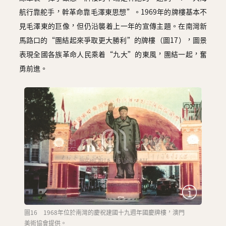
航行靠舵手，幹革命靠毛澤東思想”。1969年的牌樓基本不
見毛澤東的巨像，但仍沿襲着上一年的宣傳主題。在南灣新
馬路口的“團結起來爭取更大勝利”的牌樓（圖17），圖景
表現全國各族革命人民乘着“九大”的東風，團結一起，奮
勇前進。
圖16 1968年位於南灣的慶祝建國十九週年國慶牌樓，澳門
美術協會提供。