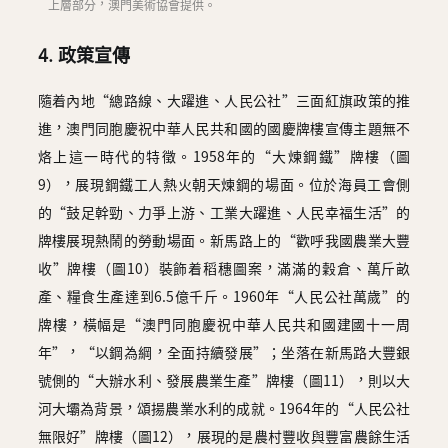
上層部分，澳門美術協會提供。
4. 政策宣傳
隨着內地“總路線、大躍進、人民公社”三面紅旗政策的推
進，澳門同胞慶祝中華人民共和國的國慶牌樓宣傳主題無不
烙上這一時代的特徵。1958年的“大煉鋼鐵”牌樓（圖
9），展現鋼鐵工人熱火朝天煉鋼的場面。位於海員工會側
的“鼓足幹勁、力爭上游、工業大躍進、人民幸福生活”的
牌樓展現熱鬧的勞動場面。新馬路上的“歡呼我國農業大豐
收”牌樓（圖10）裝飾着稻穗圖案，滿滿的穀倉、萬斤畝
產、糧食生產達到6.5億千斤。1960年“人民公社萬歲”的
牌樓，橫幅是“澳門同胞慶祝中華人民共和國建國十一周
年”，“以鋼為綱，全面持續發展”；坐落在新馬路大豐銀
號側的“大辦水利、發展農業生產”牌樓（圖11），則以大
河大壩為背景，頌揚農業水利的成就。1964年的“人民公社
無限好”牌樓（圖12），展現的是農村豐收與豐富農餘生活