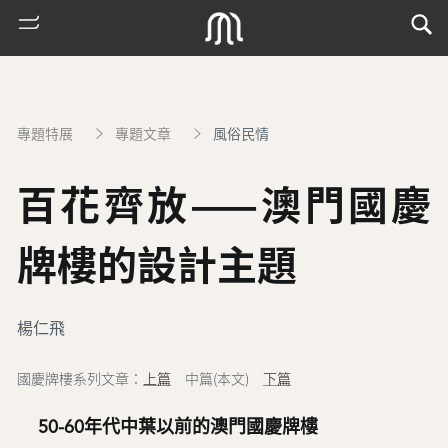
專題特展
專題文章
風俗民情
百花齊放——澳門國慶
牌樓的設計主題
熱
楊仁飛
門
搜
國慶牌樓系列文章：
上篇
中篇(本文)
下篇
索
古
50-60年代中葉以前的澳門國慶牌樓
地