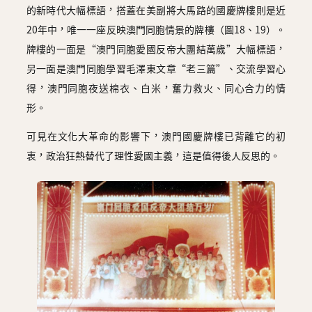
的新時代大幅標語，搭蓋在美副將大馬路的國慶牌樓則是近
20年中，唯一一座反映澳門同胞情景的牌樓（圖18、19）。
牌樓的一面是“澳門同胞愛國反帝大團結萬歲”大幅標語，
另一面是澳門同胞學習毛澤東文章“老三篇”、交流學習心
得，澳門同胞夜送棉衣、白米，奮力救火、同心合力的情
形。
可見在文化大革命的影響下，澳門國慶牌樓已背離它的初
衷，政治狂熱替代了理性愛國主義，這是值得後人反思的。