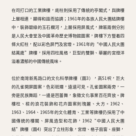
在司打口的工業牌樓，底柱則採用了傳統的亭閣式，與牌樓
上層相連，顯得和諧而協調；1961年的各族人民大團結牌樓
中，裝飾碧綠的玉石欄河，上層採用屏風式，牌匾兩側分別
是人民大會堂及中國革命歷史博物館圖案，牌樓下方豎着四
條大紅柱，配以彩色屏門及宮燈。1961年的“中國人民大團
結萬歲”牌樓，採用四柱風格，巨型的雙獅、華麗的宮燈洋
溢着濃郁的中國傳統風味。
位於南灣新馬路口的文化科學牌樓（圖3），高51呎，巨大
的孔雀開屏圖案，色彩斑斕，遠遠可見。孔雀圖案兩旁，一
旁是民族舞蹈，一邊是芭蕾舞，象徵文化事業百花齊放。牌
樓柱、樑的浪花裝飾和花卉圖案則瑰麗、大方。1962、
1963、1964、1965年的文化體育、工業等牌樓仍採用了中
國傳統的樓閣、屏風造型和花飾，1962“中國人民大團
結”牌樓（圖4）突出了立柱形象，宮燈、格子扇窗、座獅，