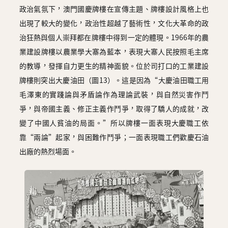
政治氣氛下，澳門國慶牌樓在宣傳主題、牌樓設計風格上也
出現了較大的變化，政治性超越了藝術性，文化大革命的政
治狂熱與個人崇拜都在牌樓中得到一定的體現。1966年的農
業建設牌樓以農業學大寨為藍本，表現大寨人民按照毛主席
的教導，發揮自力更生的精神面貌。位於司打口的工業建設
牌樓則突出大慶油田（圖13）。這是因為“大慶油田職工用
毛澤東的實踐論與矛盾論作為理論武裝，與自然災害作鬥
爭，與帝國主義、修正主義作鬥爭，取得了驕人的成就，改
變了中國人貧油的局面。”所以牌樓一面表現大慶職工依
靠“兩論”起家，與困難作鬥爭；一面表現職工們歡慶石油
出廠的熱烈場面。