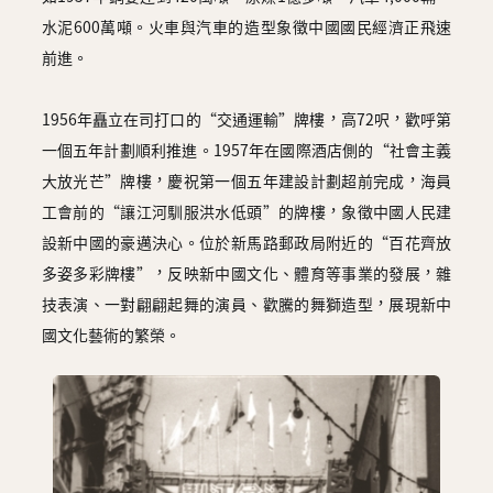
水泥600萬噸。火車與汽車的造型象徵中國國民經濟正飛速
前進。
1956年矗立在司打口的“交通運輸”牌樓，高72呎，歡呼第
一個五年計劃順利推進。1957年在國際酒店側的“社會主義
大放光芒”牌樓，慶祝第一個五年建設計劃超前完成，海員
工會前的“讓江河馴服洪水低頭”的牌樓，象徵中國人民建
設新中國的豪邁決心。位於新馬路郵政局附近的“百花齊放
多姿多彩牌樓”，反映新中國文化、體育等事業的發展，雜
技表演、一對翩翩起舞的演員、歡騰的舞獅造型，展現新中
國文化藝術的繁榮。