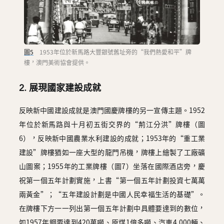
圖5
1953年位於新馬路大豐銀號舊址旁的“我們熱愛和平”牌
樓，澳門美術協會提供。
2. 展現國家建設成就
反映新中國建設成就是澳門國慶牌樓的另一宣傳主題。1952
年位於新馬路與十月初五街交界的“荊江分洪”牌樓（圖
6），反映新中國農業水利建設的成就；1953年的“重工業
建設”牌樓猶如一座大型的龍門吊機，牌樓上繪製了工廠礦
山圖案；1955年的工業牌樓（圖7）坐落在國際酒店旁，慶
祝第一個五年計劃實施，上書“第一個五年計劃投資七萬萬
兩黃金”；“五年建設計劃是中國人民幸福生活的基礎”。
在牌樓下方一一列出第一個五年計劃中具體要達到的數位，
如1957年鋼要達到420萬噸、原煤1億多噸、汽車4,000輛、