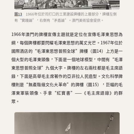
圖13
1966年位於司打口的工業建設牌樓的上層部分，牌樓左側
有“實踐論”，右側有“矛盾論”。澳門美術協會提供。
1966年澳門的牌樓宣傳主題就是定位在宣傳毛澤東思想為
綱，每個牌樓都要閃耀毛澤東思想的萬丈光芒。1967年位於
國際酒店的“毛澤東思想普照全球”牌樓（圖14）上方是一
個大型的毛澤東頭像，下面是一個地球模型，中間有“毛澤
東思想普照全球”九個大字。牌樓的左右兩柱都是毛主席語
錄，下面是高舉毛主席著作的亞非拉人民造型。文化科學牌
樓則是“無產階級文化大革命”的牌樓（圖15），巨幅的毛
澤東軍裝頭像、手拿“紅寶書”——《毛主席語錄》的群
眾。