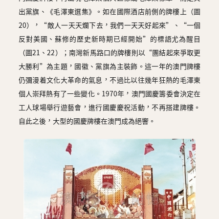
出黨旗、《毛澤東選集》。如在國際酒店前側的牌樓上（圖
20），“敵人一天天爛下去，我們一天天好起來”、“一個
反對美國、蘇修的歷史新時期已經開始”的標語尤為醒目
（圖21、22）；南灣新馬路口的牌樓則以“團結起來爭取更
大勝利”為主題，國徽、黨旗為主裝飾。這一年的澳門牌樓
仍彌漫着文化大革命的氣息，不過比以往幾年狂熱的毛澤東
個人崇拜熱有了一些變化。1970年，澳門國慶籌委會決定在
工人球場舉行遊藝會，進行國慶慶祝活動，不再搭建牌樓。
自此之後，大型的國慶牌樓在澳門成為絕響。