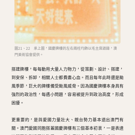
圖21、22 承上圖，國慶牌樓的左右兩柱均飾以毛主席語錄，澳
門美術協會提供。
搭建牌樓，每每動用大量人力物力，從策劃、設計、搭建，
到安保、拆卸，相關人士都費盡心血。而且每年此時還是颱
風季節，巨大的牌樓備受颱風威脅。因為國慶牌樓本身具有
強烈的政治性，每遇小問題，容易被提升到政治高度，形成
困擾。
更重要的，是與愛國力量壯大、親台勢力基本退出澳門有
關。澳門愛國同胞搭蓋國慶牌樓有三個基本初衷，一是表達