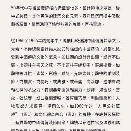
圖
50年代中期後國慶牌樓的造型變化多，設計師博採眾長，從
中式牌樓、其他民族的建築文化元素、西洋建築門樓中吸取
媽
閣
藝術精華，從而湧現了造型各異的牌樓，百花齊放。
寺
從1960至1965年的幾年中，牌樓比較強調中國傳統建築文化
廟
元素，不僅總體設計讓人感受到強烈的中國特色，局部也感
受到中國傳統文化的氣息。如柱頭的設計有出頭，或有不出
巴
頭。出頭柱有衝天之感，不出頭柱平緩穩重，莊嚴樸實。如
士
牌樓設斗拱、雀替、彩繪、雕刻，光輝燦爛；牌樓的雕刻裝
教
飾，或樸實、或精巧、或典雅、或華麗。高浮雕、透雕會減
堂
輕柱樑的承受力，特別要考慮減輕風力。紋飾，如雷紋、雲
紋、弦紋等，或曲委而流暢，雄厚而巧麗，剛勁而柔和；人
街
物形態力求逼真、栩栩如生。如1960年的“人民公社萬
市
歲”（圖1）和文化體育內容（圖2）的牌樓，在底柱及橫樑
上有鮮豔的中國傳統裝飾圖案，牌樓以布達拉宮及珠穆朗瑪
峰為背景，突出了我國登山隊征服世界最高峰的雄姿。