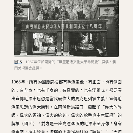
圖15
1967年位於南灣的“無產階級文化大革命萬歲”牌樓，澳
門美術協會提供。
1968年，所有的國慶牌樓都有毛澤東像，有正面，也有側面
的；有全身，也有半身的；有寫實的，也有浮雕式，都要突
出宣傳毛澤東思想是當代最偉大的馬克思列寧主義，宣傳毛
澤東思想的偉大勝利。在南灣新馬路口，樹起了“偉大的導
師、偉大的領袖、偉大的統帥、偉大的舵手毛主席萬歲”的
牌樓（圖16），前方是一座高達30呎的毛澤東全身像，身穿
綠軍裝，揮手致意。牌樓的下端是林彪的“題詞”：“大海