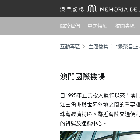
關於我們
專題特展
校園專區
互動專區
主題徵集
“繁榮昌盛
澳門國際機場
自1995年正式投入運作以來，
江三角洲與世界各地之間的重要
珠海經濟特區。鄰近海陸交通便
的貨運及速遞中心。