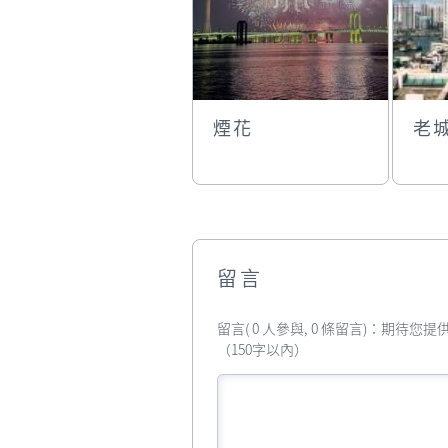
煙花
老
留言
留言( 0 人參與, 0 條留言)：期待
（150字以內）