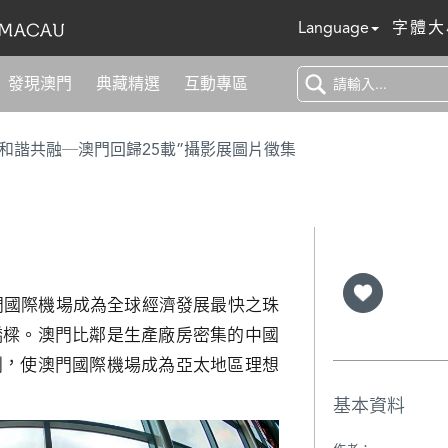
Language
字體大
發現澳門
典藏精選
互動專區
 和諧共融─澳門回歸25載”攝影展圖片徵集
澳門國際機場成為全球經濟發展最快之珠
橋樑。澳門比鄰是生產廠房密集的中國
利，使澳門國際機場成為亞太地區理想
基本資料