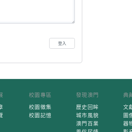
登入
展
校園專區
發現澳門
典
章
校園徵集
歷史回眸
文
覽
校園記憶
城市風貌
圖
澳門百業
器
風俗民情
影