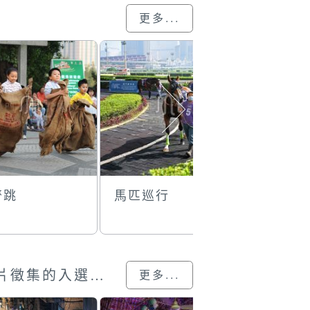
更多...
齊跳
馬匹巡行
歡笑
澳門回歸25載”攝影展圖片徵集的入選作品
更多...