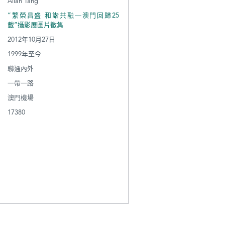
Allan Tang
“繁榮昌盛 和諧共融─澳門回歸25
載”攝影展圖片徵集
2012年10月27日
1999年至今
聯通內外
一帶一路
澳門機場
17380