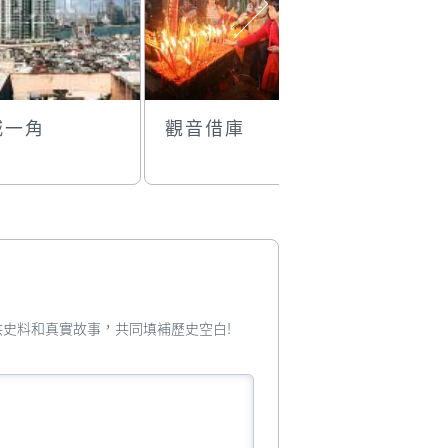
城一角
觀音借庫
玫瑰聖母
瑰堂）
您提供史料和真實故事，共同填補歷史空白!