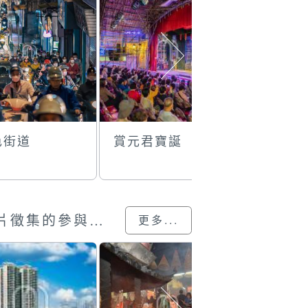
色街道
賞元君寶誕
避"疫"
澳門回歸25載”攝影展圖片徵集的參與作品
更多...