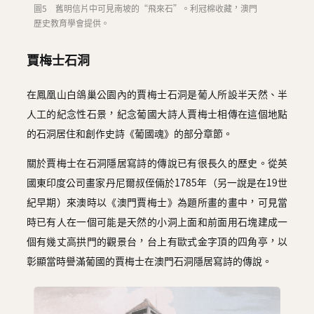
圖5 舊明信片中可見南坡的“飛來石”。利冠棉收藏，澳門
歷史教育學會提供。
賈梅士石洞
在鳳凰山白鴿巢公園內的賈梅士石洞是葡人所設半天然、半
人工的紀念性石景，紀念葡國大詩人賈梅士相傳在這個地點
的石洞居住和創作史詩《葡國魂》的部分章節。
關於賈梅士在石洞隱居寫詩的傳說已有很長久的歷史。從英
國東印度公司畫家丹尼爾叔侄倆於1785年（另一說是在19世
紀早期）來澳時以《澳門賈梅士》為題所畫的畫中，可見當
時已有人在一個可能是天然的小洞上面和前面用石塊建成一
個有幾丈高拱門的觀景台，台上有歐式金字頂的四角亭，以
彰顯當時譽滿葡國的賈梅士在澳門石洞隱居寫詩的傳說。