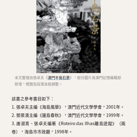
本文整理自張卓夫《
澳門半島石景
》，部分圖片為澳門記憶編輯部
新增，標題及段落並經調整。
該書之參考書目如下：
1. 張卓夫主編《海島風華》，澳門近代文學學會，2001年。
2. 鄧景濱主編《蓮島春秋》，澳門近代文學學會，1999年。
3. 唐淑青、張卓夫編著《Roteiro das Ilhas離島遊蹤》（兩
卷），海島市市政廳，1998年。