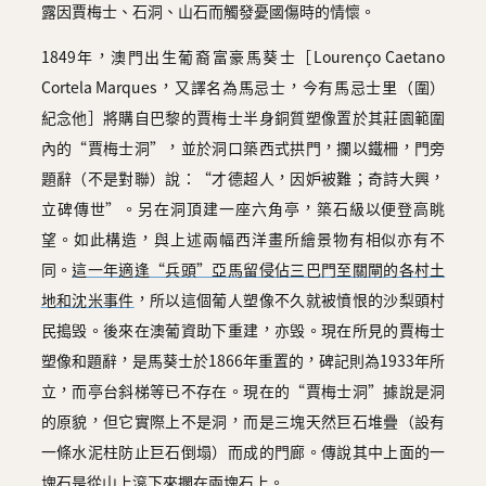
露因賈梅士、石洞、山石而觸發憂國傷時的情懷。
1849年，澳門出生葡裔富豪馬葵士［Lourenço Caetano
Cortela Marques，又譯名為馬忌士，今有馬忌士里（圍）
紀念他］將購自巴黎的賈梅士半身銅質塑像置於其莊園範圍
內的“賈梅士洞”，並於洞口築西式拱門，攔以鐵柵，門旁
題辭（不是對聯）說：“才德超人，因妒被難；奇詩大興，
立碑傳世”。另在洞頂建一座六角亭，築石級以便登高眺
望。如此構造，與上述兩幅西洋畫所繪景物有相似亦有不
同。
這一年適逢“兵頭”亞馬留侵佔三巴門至關閘的各村土
地和沈米事件
，所以這個葡人塑像不久就被憤恨的沙梨頭村
民搗毁。後來在澳葡資助下重建，亦毁。現在所見的賈梅士
塑像和題辭，是馬葵士於1866年重置的，碑記則為1933年所
立，而亭台斜梯等已不存在。現在的“賈梅士洞”據說是洞
的原貌，但它實際上不是洞，而是三塊天然巨石堆疊（設有
一條水泥柱防止巨石倒塌）而成的門廊。傳說其中上面的一
塊石是從山上滾下來擱在兩塊石上。