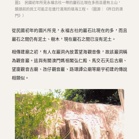
圖1 民國初年所見永福古社一帶的巖石比現在多而且還有土山，
鏡頭前的民工可能正在進行淺灣的填海工程。（圖源：《昨日的澳
門》）
從民國初年的圖片所見，永福古社的巖石比現在的多，而且
巖石之間仍有泥土、樹木，現在巖石之間已沒有泥土。
相傳建廟之初，有人在巖洞內放置望海觀音像，故該巖洞稱
為觀音巖。這與有關澳門媽祖閣弘仁殿、馬交石天后古廟、
望廈觀音古廟、氹仔觀音巖、路環譚公廟等廟宇初建的傳說
相類似。