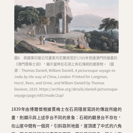
圖6 英國東印度公司畫家丹尼爾叔侄於1785年到達澳門所繪畫的
《澳門賈梅士洞》，顯示當時在石洞上有石塊砌的建築物。（圖
源：Thomas Daniell, William Daniell,
A picturesque voyage to
India by the way of China
, London: Printed for Longman,
Hurst, Rees, and Orme, and William Daniell by Thomas
Davison, 1810. https://archive.org/details/daniell-picturesque-
voyage/page/n85/mode/2up）
1839年由博爾傑根據賈梅士在石洞隱居寫詩的傳說所繪的
畫，則顯示與上述亭台不同的景象：石砌的觀景台不存在，
在山崖中間有一個洞，引斜路到地面，崖頂建了中式的六角