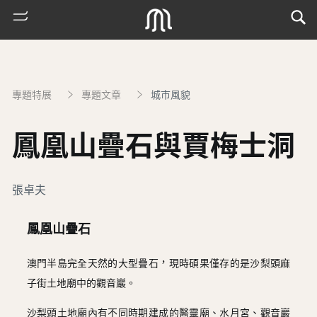
專題特展
專題文章
城市風貌
鳳凰山疊石與賈梅士洞
張卓夫
熱
鳳凰山疊石
門
搜
澳門半島完全天然的大型疊石，現時碩果僅存的是沙梨頭麻
索
子街土地廟中的觀音巖。
古
地
沙梨頭土地廟內有不同時期建成的醫靈廟、水月宮、觀音巖