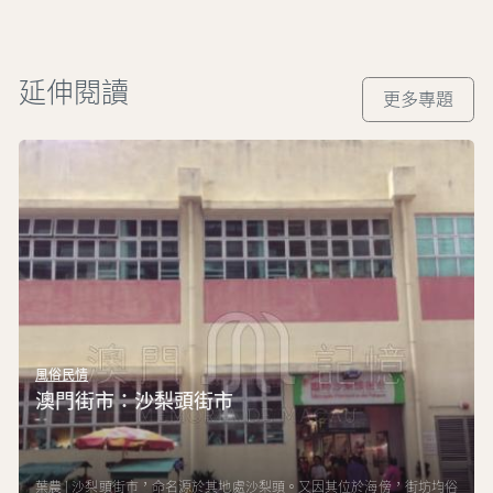
延伸閱讀
更多專題
風俗民情
澳門街市：沙梨頭街市
葉農 | 沙梨頭街市，命名源於其地處沙梨頭。又因其位於海傍，街坊均俗