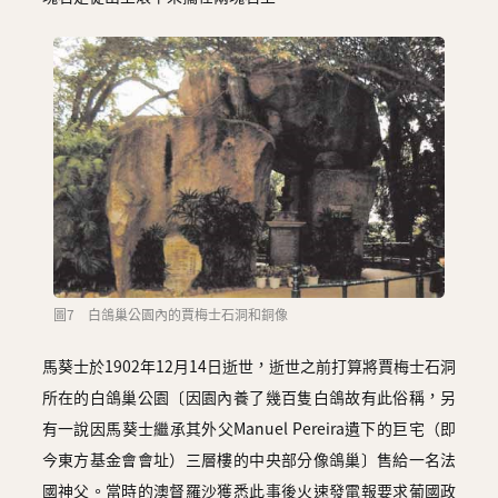
圖7 白鴿巢公園內的賈梅士石洞和銅像
馬葵士於1902年12月14日逝世，逝世之前打算將賈梅士石洞
所在的白鴿巢公園〔因園內養了幾百隻白鴿故有此俗稱，另
有一說因馬葵士繼承其外父Manuel Pereira遺下的巨宅（即
今東方基金會會址）三層樓的中央部分像鴿巢〕售給一名法
國神父。當時的澳督羅沙獲悉此事後火速發電報要求葡國政