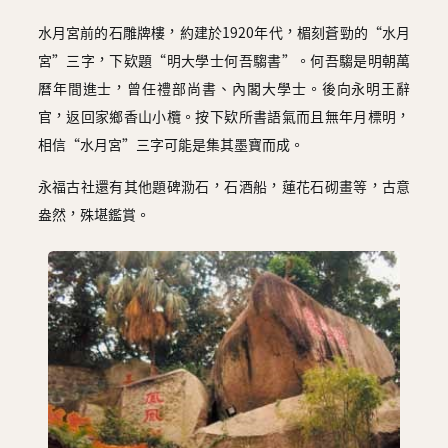
水月宮前的石雕牌樓，約建於1920年代，楣刻蒼勁的“水月
宮”三字，下欵題“明大學士何吾騶書”。何吾騶是明朝萬
曆年間進士，曾任禮部尚書、內閣大學士。後向永明王辭
官，返回家鄉香山小欖。按下欵所書語氣而且無年月標明，
相信“水月宮”三字可能是集其墨寶而成。
永福古社還有其他題碑泐石，石酒船，蓮花石砌畫等，古意
盎然，殊堪鑑賞。