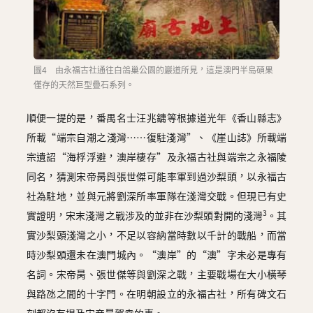
圖4 由永福古社通往白鴿巢公園的巖道所見，這是澳門半島碩果
僅存的天然巨型疊石系列。
順便一提的是，番禺名士汪兆鏞等根據道光年《香山縣志》
所載“端宗自潮之淺灣……復駐淺灣”、《崖山誌》所載端
宗遺詔“海桴浮避，澳岸棲存”及永福古社與端宗之永福陵
同名，猜測宋帝昺與張世傑可能率軍到過沙梨頭，以永福古
社為駐地，並與元將劉深所率軍隊在淺灣交戰。但現已有史
3
實證明，宋末淺灣之戰涉及的並非在沙梨頭對開的淺灣
。其
實沙梨頭淺灣之小，不足以容納當時數以千計的戰船，而當
時沙梨頭還未在澳門城內。“澳岸”的“澳”字未必是專有
名詞。宋帝昺、張世傑等與劉深之戰，主要戰場在大小橫琴
與路氹之間的十字門。在明朝設立的永福古社，所有碑文石