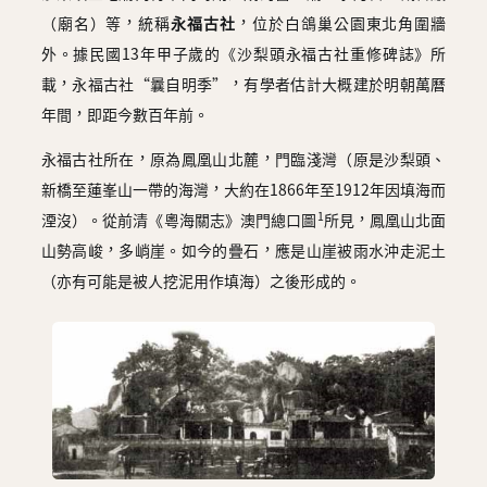
圖
（廟名）等，統稱
永福古社
，位於白鴿巢公園東北角圍牆
外。據民國13年甲子歲的《沙梨頭永福古社重修碑誌》所
媽
載，永福古社“曩自明季”，有學者估計大概建於明朝萬曆
閣
年間，即距今數百年前。
寺
永福古社所在，原為鳳凰山北麓，門臨淺灣（原是沙梨頭、
廟
新橋至蓮峯山一帶的海灣，大約在1866年至1912年因填海而
巴
1
湮沒）。從前清《粵海關志》澳門總口圖
所見，鳳凰山北面
士
山勢高峻，多峭崖。如今的疊石，應是山崖被雨水沖走泥土
（亦有可能是被人挖泥用作填海）之後形成的。
教
堂
街
市