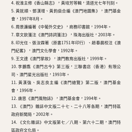
4. 祝淮主修《香山縣志》，黃培芳等輯，清道光七年刊刻。
5. 黃就順、鄧漢增、黃鈞燊合編《澳門地圖集》，澳門基金
會，1997年8月。
6. 周景濂編著《中葡外交史》，商務印書館，1994年。
7. 章文欽箋注《澳門詩詞箋注》，珠海出版社，2003年。
8. 印光任、張汝霖著（原書1751年印行）、趙春晨校注《澳
門紀畧》，澳門文化學會，1992年。
9. 王文達《澳門掌故》，澳門教育出版社，1999年。
10. 李鵬翥《澳門古今》第三版，三聯書店（香港）有限公
司、澳門星光出版社，1993年。
11. 黃漢強、吳志良主編《澳門總覽》第二版，澳門基金
會，1996年。
12. 唐思《澳門風物誌》，澳門基金會，1994年。
13. 《澳門》雜誌中文版二十七、二十八等各期，澳門特區
政府新聞局，2002年。
14. 《文化雜誌》中文版第七／八期、第六十二期，澳門特
區政府文化局。