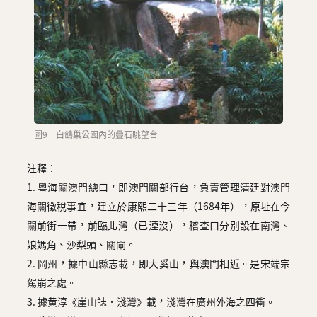
圖9 白鴿巢公園內的疊石眺望台
注釋：
1. 粵海關澳門總口，即澳門關部行台，負責管理清廷對澳門
海關徵稅事宜，建立於康熙二十三年（1684年），原址在今
關前街一帶，前臨北灣（已湮沒），稽查口分別設在南灣、
娘媽角、沙梨頭、關閘。
2. 岡州，據中山縣志載，即大奚山，與澳門相近。是宋端宗
駕崩之處。
3. 據黄淳《崖山誌．淺灣》載，淺灣在廣州外海之四衝。