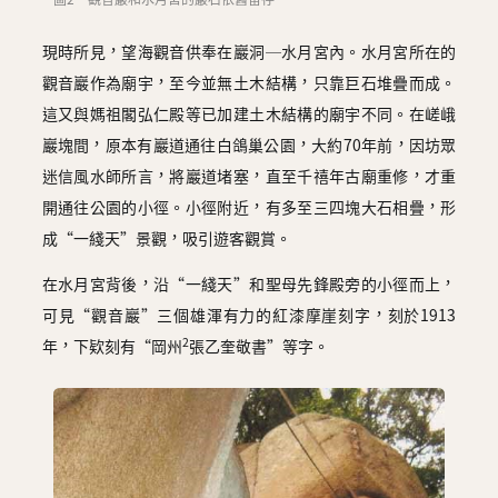
現時所見，望海觀音供奉在巖洞─水月宮內。水月宮所在的
觀音巖作為廟宇，至今並無土木結構，只靠巨石堆疊而成。
這又與媽祖閣弘仁殿等已加建土木結構的廟宇不同。在嵯峨
巖塊間，原本有巖道通往白鴿巢公園，大約70年前，因坊眾
迷信風水師所言，將巖道堵塞，直至千禧年古廟重修，才重
開通往公園的小徑。小徑附近，有多至三四塊大石相疊，形
成“一綫天”景觀，吸引遊客觀賞。
在水月宮背後，沿“一綫天”和聖母先鋒殿旁的小徑而上，
可見“觀音巖”三個雄渾有力的紅漆摩崖刻字，刻於1913
2
年，下欵刻有“岡州
張乙奎敬書”等字。