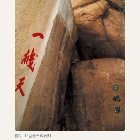
圖3 巨型疊石與石刻