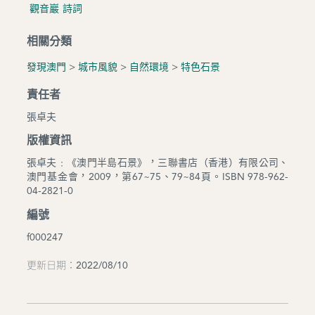
觀音巖
詩詞
相關分類
發現澳門
>
城市風貌
>
自然環境
>
特色石景
責任者
張卓夫
版權資訊
張卓夫﹕《澳門半島石景》，三聯書店（香港）有限公司、
澳門基金會，2009，第67~75、79~84頁。ISBN 978-962-
04-2821-0
編號
f000247
更新日期：2022/08/10