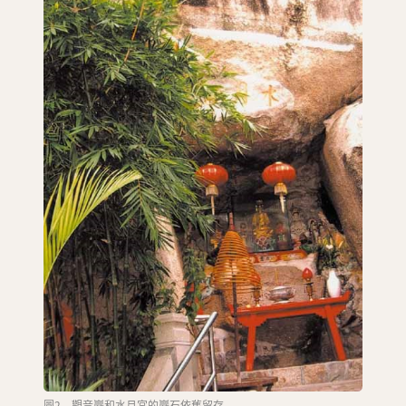
圖2 觀音巖和水月宮的巖石依舊留存