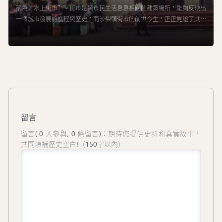
稱為“水上街市”。街市是與市民生活息息相關的建築場所，能夠反映出
一個城市發展的進程與歷史，而沙梨頭街市的前世今生，正正見證了其所
處區域的發展歷程。
留言
留言( 0 人參與, 0 條留言)：期待您提供史料和真實故事，
共同填補歷史空白!（150字以內）