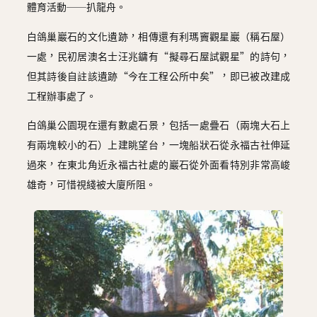
體育活動──扒龍舟。
白鴿巢巖石的文化遺跡，相傳還有利瑪竇觀星巖（稱石屋）
一處，民初居澳名士汪兆鏞有“擬尋石屋試觀星”的詩句，
但其詩後自註該遺跡“今在工程公所中矣”，即已被改建成
工程辦事處了。
白鴿巢公園現在還有數處石景，包括一處疊石（兩塊大石上
有兩塊較小的石）上建眺望台，一塊船狀石從永福古社伸延
過來，在東北角近永福古社處的巖石從外面看特別非常高峻
雄奇，可惜視綫被大廈所阻。