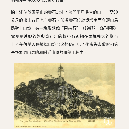
刻都沒有提及宋帝昺駕幸的事。
除上述位於鳳凰山的疊石之外，澳門半島最大的山──高90
公尺的松山昔日也有疊石。該處疊石位於燈塔南面今環山馬
路對上山坡。有一塊形狀像“飛來石”（1987年《紅樓夢》
電視劇片頭的經典奇石）的較小石頭擱在兩塊較大的巖石
上，在荷蘭人修築松山炮台之後仍可見，後來失去蹤影相信
是毀於環山馬路和附近山路的建築工程中。