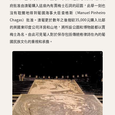
府批准由澳葡購入這座內有賈梅士石洞的莊園，此舉一刻也
沒有耽擱地得到葡國海事大臣查格斯（Manuel Pinheiro
Chagas）批准。澳葡更於數年之後撥欵35,000元購入比鄰
的英國東印度公司洋房和山地，將所設公園和博物館都以賈
梅士為名。由此可見葡人對於保存包括傳統格律詩在內的葡
國民族文化的重視和承擔。