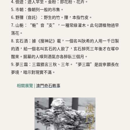
4. 儉遊：遊人罕至。金粉：即花粉、花卉。
5. 市朝：像朝列一般的市集。
6. 野籜（音託）：野生的竹。籜，本指竹皮。
7. 山梔：“梔”音“支”，一種常綠灌木。此句謂植物過早
落花。
8. 玄石酒：據《搜神記》載，一個名叫狄希的人用一千日製
的酒，給一個名叫玄石的人飲了，玄石醉死三年後才在塚中
醒來。掘墓的人嗅到酒氣亦各醉臥三個月。
9. 夢三霜：三霜猶言三秋、三年。“夢三霜”是說寧願長在
夢境，暗示對現實不滿。
相關展覽 |
澳門奇石軼事