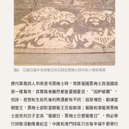
圖8 公園石階中央用葡式碎石砌出賈梅士詩中的人物和場景
歷代華裔詩人到來憑弔賈梅士時，常將葡國賈梅士與我國屈
原一樣看待，其實兩者雖然都是憂國憂民，“因妒被難”，
但詩、思想和生前死後的際遇都有不同：屈原埋怨、勸諫當
朝楚王，賈梅士卻對當朝葡王百般歌頌；葡國和澳葡將賈梅
士逝世的日子定為“葡國日、賈梅士日暨葡僑日”，例必舉
行詩歌活動隆重紀念，中國和澳門特區只在每年端午節舉行