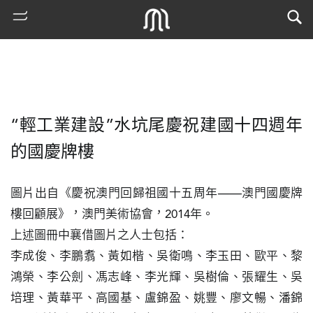
“輕工業建設”水坑尾慶祝建國十四週年
的國慶牌樓
圖片出自《慶祝澳門回歸祖國十五周年——澳門國慶牌
樓回顧展》，澳門美術協會，2014年。

熱
門
上述圖冊中襄借圖片之人士包括：

搜
李成俊、李鵬翥、黃如楷、吳衛鳴、李玉田、歐平、黎
索
鴻榮、李公劍、馮志峰、李光輝、吳樹倫、張耀生、吳
古
培理、黃華平、高國基、盧錦盈、姚豐、廖文暢、潘錦
地