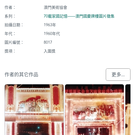
作者：
澳門美術協會
系列：
70載家國記憶——澳門國慶牌樓圖片徵集
拍攝日期：
1963年
年代：
1960年代
圖片編號：
8017
獎項：
入圍獎
作者的其它作品
更多...