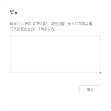
留言
留言( 0 人參與, 0 條留言)：期待您提供史料和真實故事，共
同填補歷史空白!（150字以內）
登入