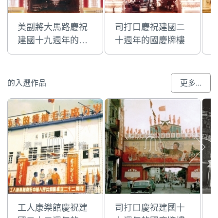
美副將大馬路慶祝
司打口慶祝建國二
建國十九週年的國
十週年的國慶牌樓
慶牌樓
的入選作品
更多...
工人康樂館慶祝建
司打口慶祝建國十