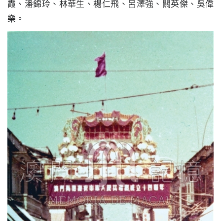
霞、潘錦玲、林華生、楊仁飛、呂澤強、關英傑、吳偉
圖
樂。
媽
閣
寺
廟
巴
士
教
堂
街
市