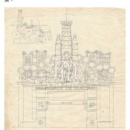
樂。
圖
媽
閣
寺
廟
巴
士
教
堂
街
市