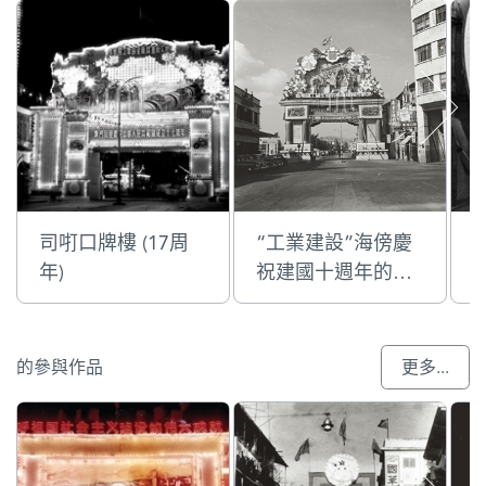
司咑口牌樓 (17周
“工業建設”海傍慶
年)
祝建國十週年的國
慶牌樓
的參與作品
更多...