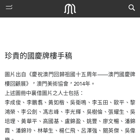
珍貴的國慶牌樓手稿
圖片出自《慶祝澳門回歸祖國十五周年——澳門國慶牌
樓回顧展》，澳門美術協會，2014年。

上述圖冊中襄借圖片之人士包括：

熱
李成俊、李鵬翥、黃如楷、吳衛鳴、李玉田、歐平、黎
門
鴻榮、李公劍、馮志峰、李光輝、吳樹倫、張耀生、吳
搜
索
培理、黃華平、高國基、盧錦盈、姚豐、廖文暢、潘錦
霞、潘錦玲、林華生、楊仁飛、呂澤強、關英傑、吳偉
古
地