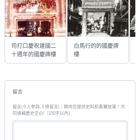
司打口慶祝建國二
白馬行的的國慶牌
十週年的國慶牌樓
樓
留言
留言( 0 人參與, 0 條留言)：期待您提供史料和真實故事，共
同填補歷史空白!（150字以內）