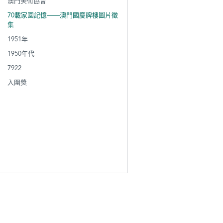
澳門美術協會
70載家國記憶——澳門國慶牌樓圖片徵
集
1951年
1950年代
7922
入圍獎