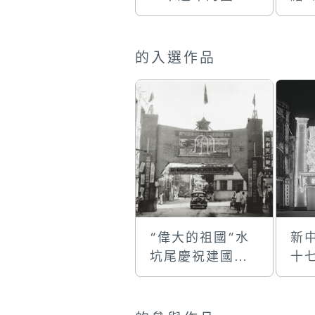
牌樓
十
牌
的入選作品
“偉大的祖國”水
新
坑尾慶祝建國兩
十
週年的國慶牌樓
門