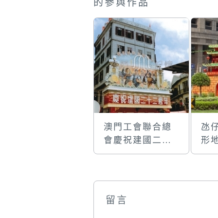
的參與作品
澳門工會聯合總
氹
會慶祝建國二十
形
二週年的國慶門
樓彩牌
留言