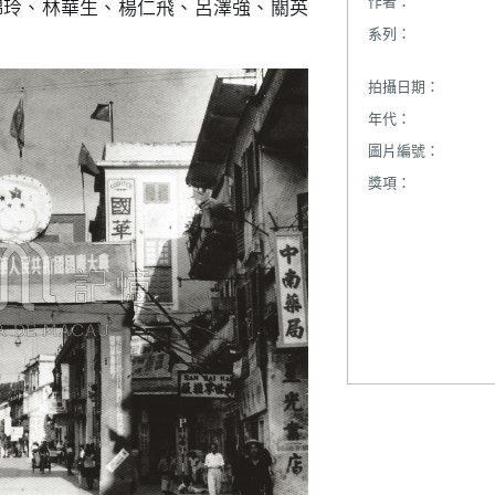
作者：
錦玲、林華生、楊仁飛、呂澤強、關英
系列：
拍攝日期：
年代：
圖片編號：
獎項：