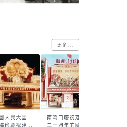
更多...
中國人民大團
南灣口慶祝建國
司打口慶
”海傍慶祝建國
二十週年的國慶
二十週年