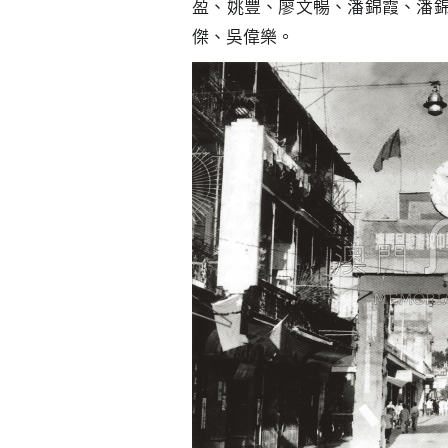
盈、姚豐、廖文暢、潘錦霞、潘
傑、吳偉樂。