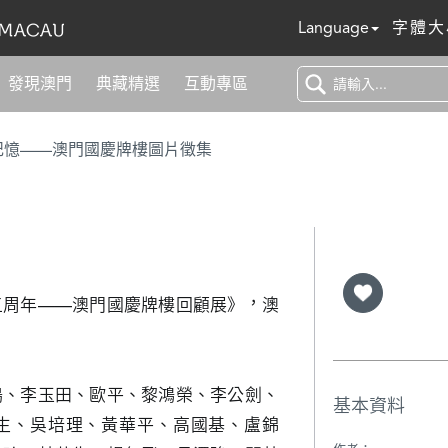
Language
字體大
發現澳門
典藏精選
互動專區
記憶——澳門國慶牌樓圖片徵集
五周年——澳門國慶牌樓回顧展》，澳
鳴、李玉田、歐平、黎鴻榮、李公劍、
基本資料
生、吳培理、黃華平、高國基、盧錦