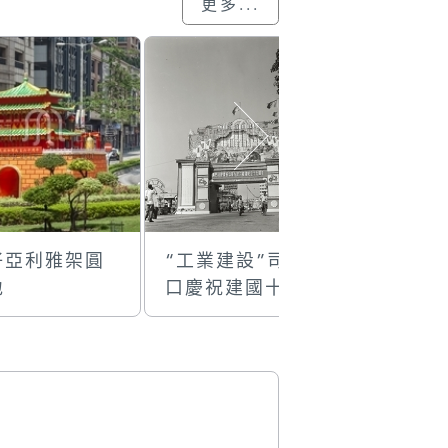
更多...
仔亞利雅架圓
“工業建設”司打
新中行牌樓
地
口慶祝建國十七
周年)
週年的國慶牌樓