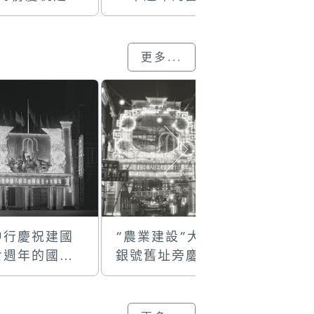
七週年的國慶
牌樓
牌樓
樓
更多...
中行慶祝建國
“農業建設”大豐
美副將大
七週年的國慶
銀號舊址旁慶祝
祝建國十
樓彩牌
建國十二週年的
的國慶牌
國慶牌樓