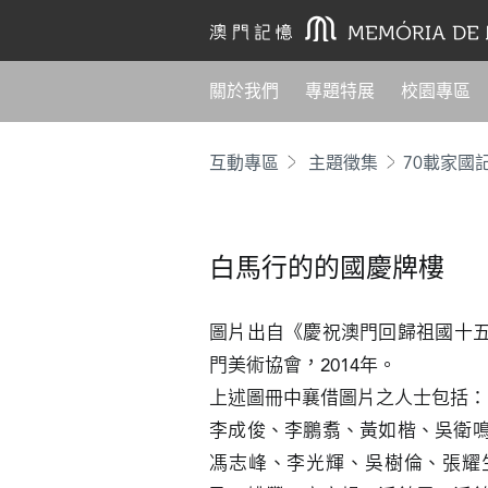
關於我們
專題特展
校園專區
互動專區
主題徵集
70載家國
白馬行的的國慶牌樓
圖片出自《慶祝澳門回歸祖國十
門美術協會，2014年。

上述圖冊中襄借圖片之人士包括：

李成俊、李鵬翥、黃如楷、吳衛
馮志峰、李光輝、吳樹倫、張耀