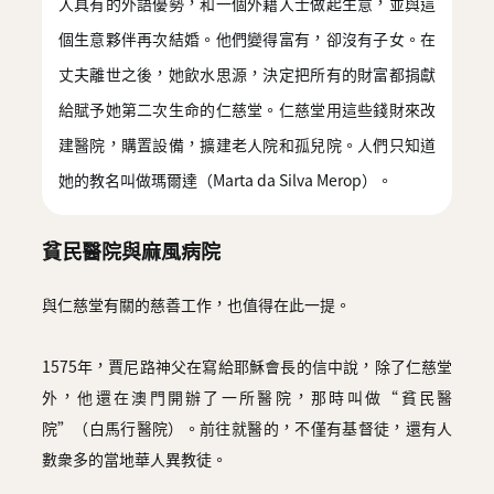
人具有的外語優勢，和一個外籍人士做起生意，並與這
個生意夥伴再次結婚。他們變得富有，卻沒有子女。在
丈夫離世之後，她飲水思源，決定把所有的財富都捐獻
給賦予她第二次生命的仁慈堂。仁慈堂用這些錢財來改
建醫院，購置設備，擴建老人院和孤兒院。人們只知道
她的教名叫做瑪爾達（Marta da Silva Merop）。
貧民醫院與麻風病院
與仁慈堂有關的慈善工作，也值得在此一提。
1575年，賈尼路神父在寫給耶穌會長的信中說，除了仁慈堂
外，他還在澳門開辦了一所醫院，那時叫做“貧民醫
院”（白馬行醫院）。前往就醫的，不僅有基督徒，還有人
數衆多的當地華人異教徒。