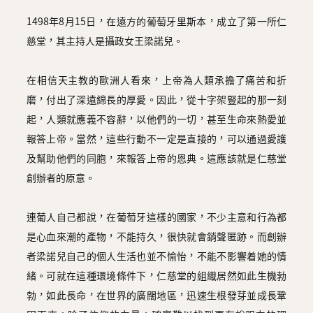
1498年8月15日，在遠方的葡萄牙里斯本，成立了第一所仁
慈堂，其主持人是攝政女王梁諾兒。
在相信天主教的歐洲人看來，上帝為人類承擔了痛苦和折
磨，付出了深遠綿長的厚愛。因此，從十字架豎起的那一刻
起，人類就應義不容辭，以他們的一切，甚至生命來熱愛並
報答上帝。當然，這些行動不一定是直接的，可以通過愛護
及幫助他們的同胞，來報答上帝的恩典。這應該就是仁慈堂
創辦者的原意。
連葡人自己都說，在葡萄牙這樣的國家，不少主意和行為都
是心血來潮的產物，不能持久，很快就會銷聲匿跡。而創辦
者梁諾兒自己的個人生活也並不愉怡，不能不影響着她的情
緒。可就在這種環境條件下，仁慈堂的組織居然如此生機勃
勃，如此長命，在世界的廣闊地區，迅速生根發芽並成長鞏