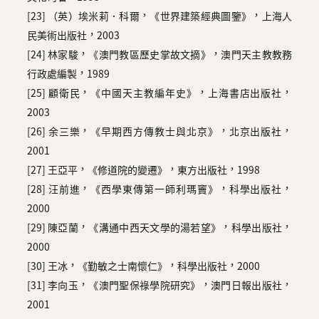
[23] （英）埃米莉．科爾，《世界建築經典圖鑒》，上海人
民美術出版社，2003
[24] 林家駿，《澳門教區歷史掌故文摘》，澳門天主教教務
行政處編製，1989
[25] 顧衛民，《中國天主教編年史》，上海書店出版社，
2003
[26] 余三樂，《早期西方傳教士與北京》，北京出版社，
2001
[27] 王亞平，《修道院的變遷》，東方出版社，1998
[28] 汪前進，《西學東傳第一師利瑪竇》，科學出版社，
2000
[29] 陳亞蘭，《溝通中西天文學的湯若望》，科學出版社，
2000
[30] 王冰，《勤敏之士南懷仁》，科學出版社，2000
[31] 李向玉，《澳門聖保祿學院研究》，澳門日報出版社，
2001