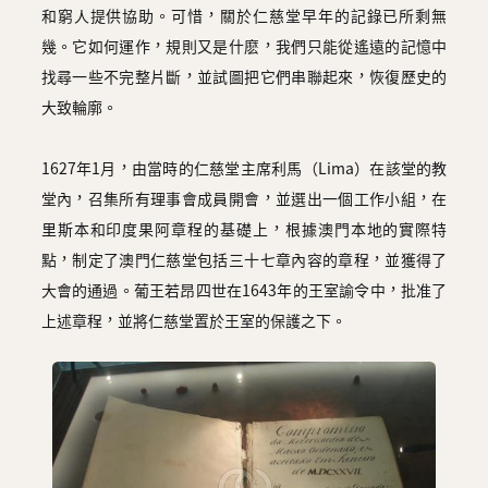
和窮人提供協助。可惜，關於仁慈堂早年的記錄已所剩無
幾。它如何運作，規則又是什麽，我們只能從遙遠的記憶中
找尋一些不完整片斷，並試圖把它們串聯起來，恢復歷史的
大致輪廓。
1627年1月，由當時的仁慈堂主席利馬（Lima）在該堂的教
堂內，召集所有理事會成員開會，並選出一個工作小組，在
里斯本和印度果阿章程的基礎上，根據澳門本地的實際特
點，制定了澳門仁慈堂包括三十七章內容的章程，並獲得了
大會的通過。葡王若昂四世在1643年的王室諭令中，批准了
上述章程，並將仁慈堂置於王室的保護之下。