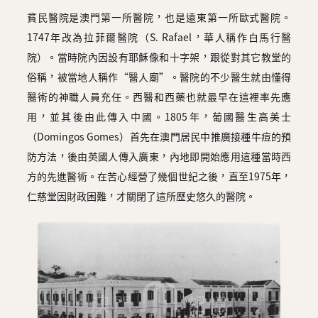
貧民醫院是澳門第一所醫院，也是遠東第一所歐式醫院。
1747年改為拉菲爾醫院（S. Rafael，華人稱作白馬行醫
院）。當時院內因設有耶穌像和十字架，跟從對其它教堂的
俗稱，被當地人稱作“醫人廟”。醫院的不少醫生就由懂得
醫術的神職人員充任。西醫和西藥也就最早在這裡率先應
用，並其後由此傳入中國。1805年，葡國醫生高美士
（Domingos Gomes）首先在澳門居民中推廣接種牛痘的預
防方法，後由英國人傳入廣東，內地即開始應用這種當時西
方的先進醫術。在苦心經營了幾個世紀之後，直至1975年，
仁慈堂因財政困難，才關閉了這所歷史悠久的醫院。