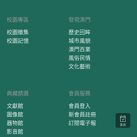
校園專區
發現澳門
校園徵集
歷史回眸
校園記憶
城市風貌
澳門百業
風俗民情
文化藝術
典藏精選
會員服務
文獻館
會員登入
圖像館
新會員註冊
器物館
訂閱電子報
簽到
影音館