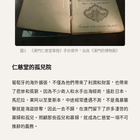
圖3 《澳門仁慈堂章程》手抄原件，出自《澳門的博物館》
仁慈堂的孤兒院
葡萄牙的海外擴張，不僅為他們帶來了利潤和財富，也帶來
了悲慘和貧窮。因為不少商人和水手出海經商，遠赴日本、
馬尼拉、果阿以至里斯本，中途經常遭遇不測，不是風暴襲
擊就是海盜掠奪，因此一去不歸，在澳門留下了許多淒苦的
寡婦和孤兒。照顧那些孤兒和寡婦，就成為仁慈堂一項不可
推辭的義務。