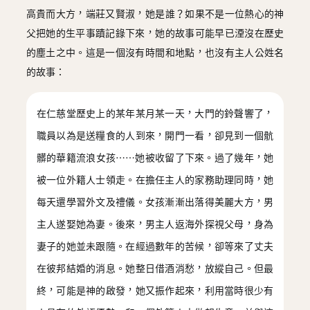
高貴而大方，端莊又賢淑，她是誰？如果不是一位熱心的神
父把她的生平事蹟記錄下來，她的故事可能早已湮沒在歷史
的塵土之中。這是一個沒有時間和地點，也沒有主人公姓名
的故事：
在仁慈堂歷史上的某年某月某一天，大門的鈴聲響了，
職員以為是送糧食的人到來，開門一看，卻見到一個骯
髒的華籍流浪女孩……她被收留了下來。過了幾年，她
被一位外籍人士領走。在擔任主人的家務助理同時，她
每天還學習外文及禮儀。女孩漸漸出落得美麗大方，男
主人遂娶她為妻。後來，男主人返海外探視父母，身為
妻子的她並未跟隨。在經過數年的苦候，卻等來了丈夫
在彼邦結婚的消息。她整日借酒消愁，放縱自己。但最
終，可能是神的啟發，她又振作起來，利用當時很少有