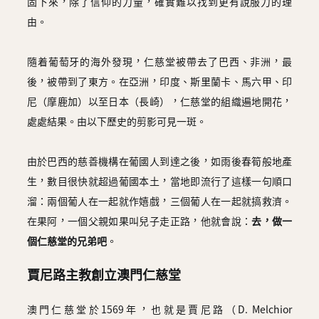
固下來，除了信仰的力量，確實難以找到更有說服力的理
由。
隨着葡萄牙的海外發現，仁慈堂被帶去了巴西、非洲，最
後，被帶到了東方。在亞洲，印度、斯里蘭卡、馬六甲、印
尼（摩鹿加）以至日本（長崎），仁慈堂的組織遍地開花，
處處結果。由以下歷史的剪影可見一斑。
由於巴西的慈善機構在葡國人到達之後，如雨後春筍般地產
生，數目很快就超過葡國本土，當地即流行了這樣一句順口
溜：兩個葡人在一起就作嬉戲，三個葡人在一起就搞救濟。
在果阿，一個父親如果叫兒子走正路，他就會說：
去，做一
個仁慈堂的兄弟吧
。
賈尼路主教創立澳門仁慈堂
澳門仁慈堂於1569年，也就是賈尼路（D. Melchior