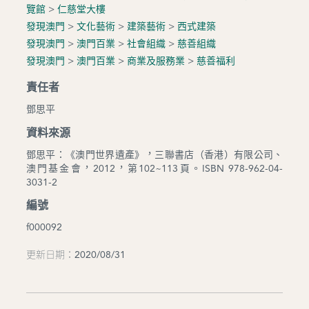
覽館
>
仁慈堂大樓
發現澳門
>
文化藝術
>
建築藝術
>
西式建築
發現澳門
>
澳門百業
>
社會組織
>
慈善組織
發現澳門
>
澳門百業
>
商業及服務業
>
慈善福利
責任者
鄧思平
資料來源
鄧思平：《澳門世界遺產》，三聯書店（香港）有限公司、
澳門基金會，2012，第102~113頁。ISBN 978-962-04-
3031-2
編號
f000092
更新日期：2020/08/31