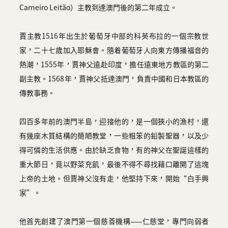
Carneiro Leitão）主教到達澳門後的第二年成立。
賈主教1516年出生於葡萄牙中部的科英布拉的一個宗教世
家，二十七歲加入耶穌會。隨着葡萄牙人向東方傳播福音的
熱潮，1555年，賈神父遠赴印度，擔任遠東地方教區的第二
副主教。1568年，賈神父抵達澳門，負責中國和日本教區的
傳教事務。
四百多年前的澳門半島，迎接他的，是一個狹小的漁村，還
有幾座木質結構的簡陋教堂，一些粗笨的鉛製聖器，以及少
得可憐的生活供應。由於缺乏食物，有的神父在聖誕這樣的
重大節日，竟以野菜充飢，最後不得不尋找藉口離開了這塊
上帝的土地。但賈神父沒有走，他堅持下來，開始“白手興
家”。
他首先創建了澳門第一個慈善機構——仁慈堂，專門向弱者