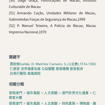
[50] Jorge Graça, Fortificações de Macau, Instituto
Culturalde de Macau
[51] Armando Cação, Unidades Militares de Macau,
Gabinetedas Forças de Segurança de Macau,1999
[52] P. Manuel Teixeira, A Polícia de Macau, Macau
Imprensa Nacional,1970
關鍵字
賈耐勞(Leitão, D. Melchior Carneiro, S.J.)(主教),1516-1583
仁慈堂
世界遺產名錄
公益團體
慈善機構
慈善救濟
白馬行醫院
麻風病院
相關分類
發現澳門
>
城市風貌
>
人文景觀
>
澳門世界文化遺產
>
仁
慈堂大樓
發現澳門
>
城市風貌
>
人文景觀
>
特色建築
>
博物館、展