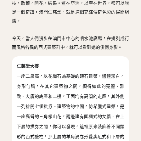
枝，散葉，開花，結果。這在亞洲，以至在世界，都可以說
圖
是一個奇蹟。澳門仁慈堂，就是這個充滿傳奇色彩的民間組
媽
織。
閣
今天，當人們漫步在澳門市中心的噴水池廣場，在排列成行
寺
而風格各異的西式建築群中，就可以看到她的俊俏身影。
廟
巴
仁慈堂大樓
士
一座二層高，以花崗石為基礎的磚石建築，通體潔白，
教
身形勻稱，在其它建築物之間，顯得如此的亮麗、雅
堂
致。大廈的底層和二樓，正面均有高闊的走廊，其外側
一列排開七個拱券。建築物的中間，仿希臘式建築，是
街
市
一座高聳的三角楣山花，兩邊建有圍欄式的女牆。在上
下層的拱券之間，你可以發現，這裡原來裝飾着不同類
形的西式壁柱，那上層的羊角渦卷形愛奧尼式和下層的