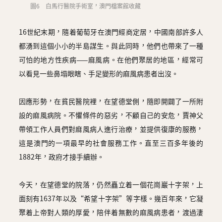
圖6 白馬行醫院手術室，澳門檔案館收藏
16世紀末期，隨着葡萄牙在澳門經商定居，中國南部許多人
都湧到這個小小的半島謀生。與此同時，他們也帶來了一種
可怕的地方性疾病——麻風病。在他們聚居的地區，經常可
以看見一些鼻塌眼瞎、手足變形的麻風病患者出沒。
因應形勢，在貧民醫院裡，在望德堂側，隨即開闢了一所附
設的麻風病院。不懼條件的惡劣，不顧自己的安危，賈神父
帶領工作人員們對麻風病人進行治療，並提供復康的服務，
這是澳門的一項最早的社會服務工作。直至三百多年後的
1882年，政府才接手續辦。
今天，在望德堂的院落，仍然矗立着一個花崗巖十字架，上
面刻有1637年以及“希望十字架”等字樣。幾百年來，它凝
聚着上帝對人類的厚愛，陪伴着無數的麻風病患者，渡過淒