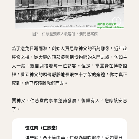
圖7 仁慈堂殘疾人收容所，澳門檔案館
為了避免日曬雨淋，創始人賈尼路神父的石刻雕像，近年趁
裝修之機，從大廈的頂部遷移到博物館的入門之處，仿如主
人一般，親自迎接着每一位訪客。但是，當置身在博物館
裡，看到神父的頭骨靜靜地長眠在十字架的旁邊，你才真正
感到，他已經遠離我們而去。
賈神父，仁慈堂的事業蓬勃發展，後繼有人，您應該安息
了。
憶江南（仁慈堂）
洋聖殿，西土適中華。仁似春風吹柳岸，愛如夏日