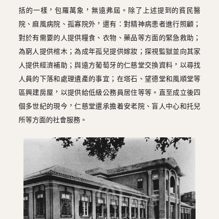
括的一樣，包羅萬象，無遠弗屆。除了上述提到的貧民醫
院、麻風病院、孤寡院外，還有：對精神病患者進行照顧；
對於有需要的人提供糧食、衣物、藥品等方面的緊急救助；
為窮人提供棺木；為成年孤兒提供嫁妝；探視監獄並向其家
人提供經濟補助；與遠方葡萄牙的仁慈堂交換資料，以尋找
人員的下落和處理遺產的事宜；在塔石、望德堂和風順堂等
區興建房屋，以提供給低級公務員居住等等。直至成立後四
個多世紀的現今，仁慈堂還承擔着安老院、盲人中心和托兒
所等方面的社會服務。