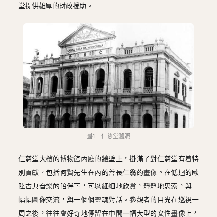
堂提供雄厚的財政援助。
圖4 仁慈堂舊照
仁慈堂大樓的博物館內廳的牆壁上，掛滿了對仁慈堂有着特
別貢獻，包括何賢先生在內的善長仁翁的畫像。在低迴的歐
陸古典音樂的陪伴下，可以細細地欣賞，靜靜地思索，與一
幅幅圖像交流，與一個個靈魂對話。參觀者的目光在巡視一
周之後，往往會好奇地停留在中間一幅大型的女性畫像上，