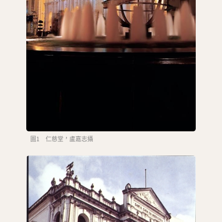
圖1 仁慈堂，盧嘉志攝