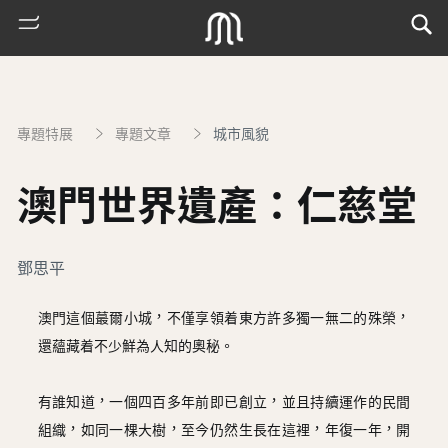
專題特展
專題文章
城市風貌
澳門世界遺產：仁慈堂
鄧思平
熱
澳門這個蕞爾小城，不僅享領着東方許多獨一無二的殊榮，
門
還蘊藏着不少鮮為人知的奧秘。
搜
索
有誰知道，一個四百多年前即已創立，並且持續運作的民間
古
組織，如同一棵大樹，至今仍然生長在這裡，年復一年，開
地