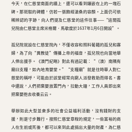
今天，在仁慈堂南面的牆上，還可以看到鑲嵌在上的一塊石
碑。那斑駁的碑體，仿若一張飽經滄桑的容顏。上面仍可依
稀辨認的字跡，向人們提及仁慈堂的這件往事——“這間孤
兒院由仁慈堂主席米格爾．馬歇度於1637年1月6日開設”。
孤兒院就設在仁慈堂院內，不僅收容和照料葡籍的孤兒和寡
婦，為了向“異教徒”傳播上帝的福音，孤兒院也向當地華
人伸出援手。《澳門紀略》對此有過記載：“（澳）南隅有
廟曰支糧，如內地育嬰堂。”“支糧廟”就是往時華人對仁
慈堂的稱呼，可能由於該堂經常向窮人派發救助而得名。書
中還說，人們把棄嬰放置門內，拉動大鐘，工作人員即出來
把棄嬰抱去收養云云。
舉辦如此大型並衆多的社會公益福利活動，沒有錢財的支
援，則是寸步難行。按照仁慈堂章程的規定，一些富裕的商
人在生前或死後，都可以來到此處捐出大量的財產，為仁慈