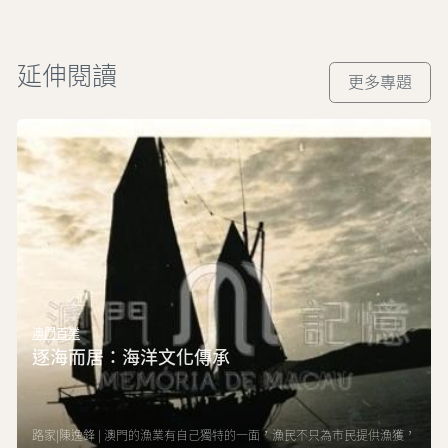
延伸閱讀
更多專題
澳門百業
逐海而居：海洋文化傳承
路家|陳逸鋒 | 澳門的漁業有自己獨特的一面，漁民不只為市民提供漁獲，