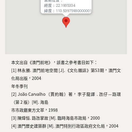
當前位置：
經度：22.1935334
緯度：113.53975930000001
本文出自《澳門前地》，該書之參考書目如下：
[1] 林永勝. 澳門前地空間 [J].《文化雜誌》第53期，澳門文
化局出版，2004
年冬季刊
[2] João Carvalho（賈約翰）著，李子龍譯 . 氹仔—路環
（第 2 版）[M]. 海島
市市政廳東方文萃，1998
[3] 陳煒恒. 路氹掌故 [M]. 臨時海島市政局，2000
[4] 澳門歷史建築群 [M]. 澳門特別行政區政府文化局，2004