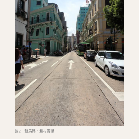
圖2 新馬路，趙村野攝