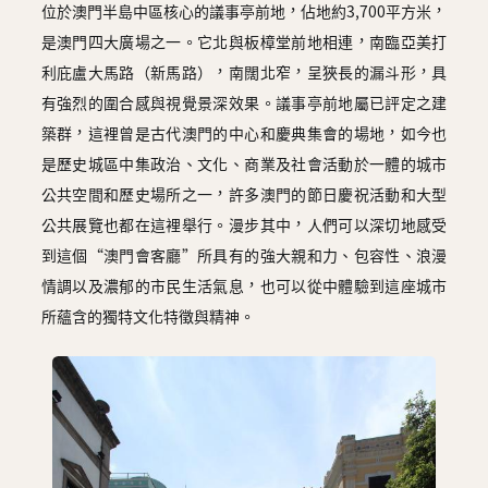
位於澳門半島中區核心的議事亭前地，佔地約3,700平方米，
是澳門四大廣場之一。它北與板樟堂前地相連，南臨亞美打
利庇盧大馬路（新馬路），南闊北窄，呈狹長的漏斗形，具
有強烈的圍合感與視覺景深效果。議事亭前地屬已評定之建
築群，這裡曾是古代澳門的中心和慶典集會的場地，如今也
是歷史城區中集政治、文化、商業及社會活動於一體的城市
公共空間和歷史場所之一，許多澳門的節日慶祝活動和大型
公共展覽也都在這裡舉行。漫步其中，人們可以深切地感受
到這個“澳門會客廳”所具有的強大親和力、包容性、浪漫
情調以及濃郁的市民生活氣息，也可以從中體驗到這座城市
所蘊含的獨特文化特徵與精神。