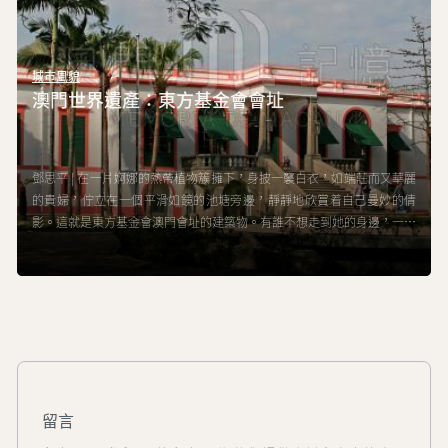
城市風貌
澳門世界遺產：東方基金會會址
鄧思平 | 在一片婀娜的熱帶植物簇擁下，身披一襲白衣，如端莊而又華麗
的貴婦，佇立在一個平滑如鏡的池塘旁邊，靜靜地欣賞着自己曼妙的倩
影。這就是東方基金會澳門會址的建築物。有誰不想走到她的身邊，一近
其芳澤，瞭解她奇妙的過往和身世？
留言