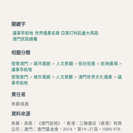
關鍵字
議事亭前地
世界遺產名錄
亞美打利庇盧大馬路
澳門民政總署
相關分類
發現澳門
>
城市風貌
>
人文景觀
>
街坊街里
>
前地廣場
>
議事亭前地
發現澳門
>
城市風貌
>
人文景觀
>
澳門世界文化遺產
>
議
事亭前地
責任者
朱蓉|吳堯
資料來源
朱蓉、吳堯：《澳門前地》，香港：三聯書店（香港）有限
公司；澳門：澳門基金會，2014，第19~27頁。ISBN 978-