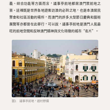
圖
義、綜合功能等方面而言，議事亭前地都居澳門眾前地之
首。這裡既是世界各地遊客訪澳的必到之地，也是本澳居民
媽
聚會和社區活動的場所，而澳門的許多大型節日慶典和藝術
閣
展覽等亦都曾在此舉行，可以說，議事亭前地是澳門人氣最
旺的前地空間和反映澳門精神與文化特徵的城市“名片”。
寺
廟
巴
士
教
堂
街
市
圖1 議事亭前地，趙村野攝