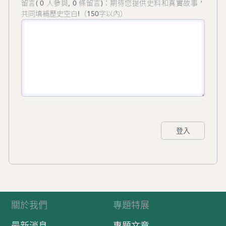
留言( 0 人參與, 0 條留言)：期待您提供史料和真實故事，
共同填補歷史空白!（150字以內）
登入
關於我們
專題特展
最新消息
專題文章