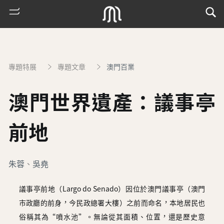
專題特展
專題文章
澳門百業
澳門世界遺產：議事亭
前地
熱
朱蓉
、
吳堯
門
搜
議事亭前地（Largo do Senado）因位於澳門議事亭（澳門
索
市政廳的前身，今民政總署大樓）之前而命名，本地居民也
古
俗稱其為“噴水池”。無論從其面積、位置，還是歷史意
地