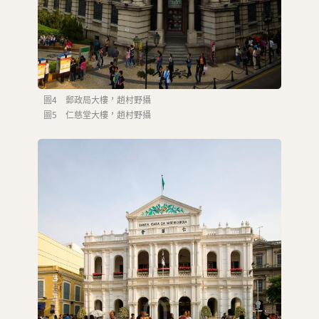
圖4 郵政局大樓，趙村野攝
圖5 仁慈堂大樓，趙村野攝