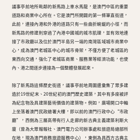
議事亭前地所毗鄰的新馬路上車水馬龍，是澳門中區的重要
道路和商業中心所在。它是澳門所開闢的第一條筆直街道，
此前，連接內港和外港的道路只有一些曲折蜿蜒的小徑，而
新馬路的修建則穿過了內港中國城的城市肌理，並有效地連
接了市政廳以及位於澳門半島另一端的南灣區域城市商業中
心，成為澳門老城區中心的城市骨架，不僅方便了老城區的
東西向交通，強化了老城區商業、服務業等經濟功能，也使
內、港之間逐步連接為一個整體發展起來。
除了新馬路這條歷史街道，議事亭前地周圍還彙集了眾多建
造於19世紀末、20世紀初的澳門歷史建築，其中有多座被評
為紀念物及具建築藝術價值的建築物。例如，廣場開口中軸
上坐落着澳門民政總署大樓，即以前的澳門行政中心“市政
廳”，西側為三層高帶有行人走廊的新古典主義建築利斯大
廈（曾為大眾報報社、澳門電力公司辦事處和旅遊局總部所
在地，現為澳門商務旅遊服務中心），東側為具西方古典主