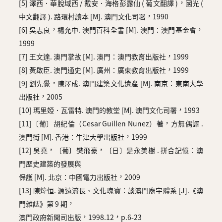
[5] 澤西．華脫域西 / 戴安．海格彭露仙 ( 葡文翻譯 )，國光 (
中文翻譯 ). 路環村讀本 [M]. 澳門文化司署，1990
[6] 吳志良，楊允中. 澳門百科全書 [M]. 澳門：澳門基金會，
1999
[7] 王文達. 澳門掌故 [M]. 澳門：澳門教育出版社，1999
[8] 黃啟臣. 澳門通史 [M]. 廣州：廣東教育出版社，1999
[9] 劉先覺，陳澤成. 澳門建築文化遺產 [M]. 南京：東南大學
出版社，2005
[10] 瑪里婭．瓦雷特. 澳門的教堂 [M]. 澳門文化司署，1993
[11]〔葡〕胡紀倫（Cesar Guillen Nunez）著，方無偶譯 .
澳門街 [M]. 香港：牛津大學出版社，1999
[12] 吳堯，〔葡〕樊飛豪，〔日〕是永美樹 . 拼合記憶：澳
門歷史建築的發展與
保護 [M]. 北京：中國電力出版社，2009
[13] 陳煒恒. 源遠流長、文化瑰寶：談澳門廟宇體系 [J].《澳
門雜誌》第 9 期，
澳門政府新聞司出版，1998.12，p.6-23