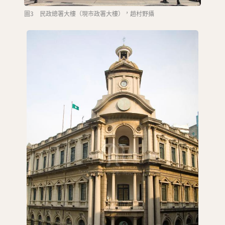
圖3 民政總署大樓（現市政署大樓），趙村野攝