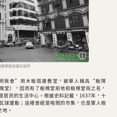
澳門檔案館收藏及提供
多明我會”用木板搭建教堂，被華人稱爲“板障
瑰堂），因而有了板樟堂前地和板樟堂街之名，
是居民的生活中心。根據史料記載，1637年，十
瓦球運動；這裡曾經是喧鬧的市集，也是軍人檢
之地。