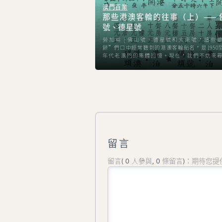
澳門百業
那些港澳客輪的往事（上）—— 
號、德星號
勞加裕 | 佛山號、德星號和大來號，這些
餅”們口中經常聽到的港澳客輪船名，是1950至1
年代老澳門的集體回憶。現在，我們不妨來
些舊港澳客輪的故事，或許你會發現一些鮮
的事件，讓我們由“佛山號”和“德星號”開
留言
留言( 0 人參與, 0 條留言)：期