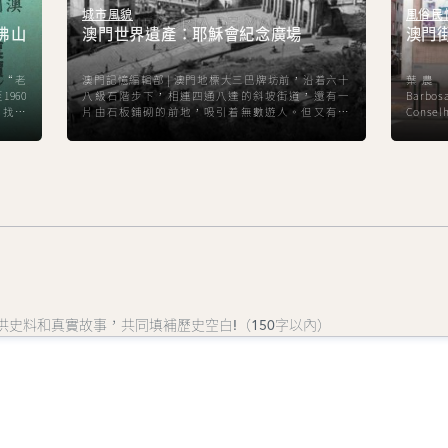
城市風貌
風俗民
佛山
澳門世界遺產：耶穌會紀念廣場
澳門
是“老
澳門記憶編輯部 | 澳門地標大三巴牌坊前，沿着六十
葉農 |
960
八級石階步下，相連四通八達的斜坡街道，還有一
Barbo
尋找這
片由石板鋪砌的前地，吸引着無數遊人。但又有多
Conse
為人知
少人能記起其名字──耶穌會紀念廣場以及它的由
Ricar
始。
來？
T'oi
於200
米，寬1
寬13米
待您提供史料和真實故事，共同填補歷史空白!（150字以內）