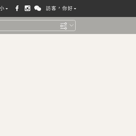
小
訪客，你好