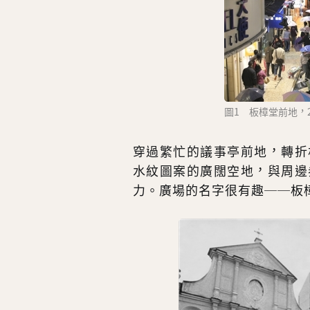
圖1 板樟堂前地，
穿過繁忙的議事亭前地，轉折
水紋圖案的廣闊空地，與周邊
力。廣場的名字很有趣──板