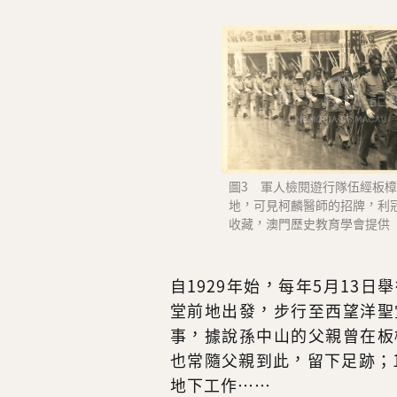
圖3 軍人檢閱遊行隊伍經板
地，可見柯麟醫師的招牌，利
收藏，澳門歷史教育學會提供
自1929年始，每年5月13
堂前地出發，步行至西望洋聖
事，據說孫中山的父親曾在板
也常隨父親到此，留下足跡；
地下工作……