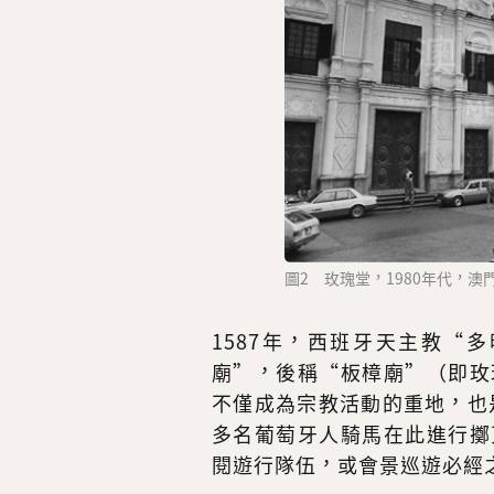
圖2 玫瑰堂，1980年代，
1587年，西班牙天主教“
廟”，後稱“板樟廟”（即玫
不僅成為宗教活動的重地，也
多名葡萄牙人騎馬在此進行擲
閱遊行隊伍，或會景巡遊必經