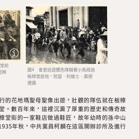
樟堂前
圖4 會景巡遊飄色隊騎著小馬經過
冠棉
板樟堂前地，若瑟‧利維士‧嘉德
禮攝
日舉行的花地瑪聖母聖像出遊，壯觀的隊伍就在板樟
堂。數百年來，這裡沉澱了厚重的歷史和傳奇故
樟堂街的一家鞋店做過鞋匠，故年幼時的孫中山
1935年秋，中共黨員柯麟在這區開辦診所及進行