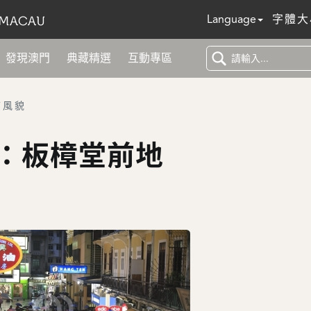
Language
字體大
發現澳門
典藏精選
互動專區
市風貌
：板樟堂前地