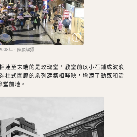
2008年，陳顯耀攝
相連至末端的是玫瑰堂，教堂前以小石鋪成波浪
券柱式圍廊的系列建築相暉映，增添了動感和活
樟堂前地。