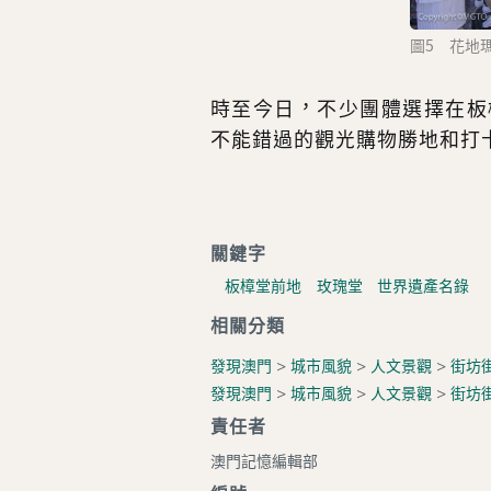
圖5 花地
時至今日，不少團體選擇在板
不能錯過的觀光購物勝地和打
關鍵字
板樟堂前地
玫瑰堂
世界遺產名錄
相關分類
發現澳門
>
城市風貌
>
人文景觀
>
街坊
發現澳門
>
城市風貌
>
人文景觀
>
街坊
責任者
澳門記憶編輯部