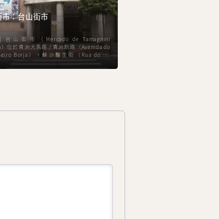
情
澳門百業
街市：台山街市
澳門女教育家：廖奉基
 台山街市（Mercado de Tamagnini
吳淑鈿 | 澳門松山腳下的粵華
sa）位於青洲大馬路 / 青洲新路（Avenida do
的學校。今天屬天主教鮑思高
lheiro Borja）、蘇沙醫生街（Rua do Dr.
校，九十多年前，由一位走在
do de Sousa）、台山中街（Rua Central de
廖奉基校長創立。
 Sán）之間。現為台山街市市政綜合大樓，啟用
5年5月30日。該樓略呈曲尺形，長邊樓長83
3米，總面積3,520平方米；短邊樓長51米，
，佔地有600多平方米。