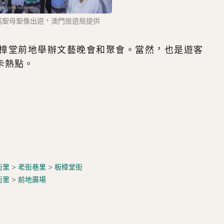
瑪聖母聖像出遊，澳門旅遊局提供
樟堂前地舉辦文藝晚會和聚會。當然，也是遊客
卡熱點。
街里
>
老街巷里
>
板樟堂街
街里
>
前地廣場